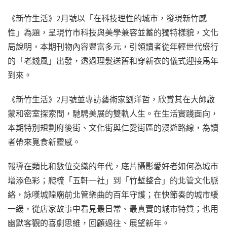
《新竹生活》2月號以「在科技理性的城市，發現新竹感
性」為題，呈現竹市科技與美學兼容並蓄的獨特樣貌，文化
局說明，本期刊物內容豐富多元，引領讀者從年輕世代盛行
的「老錢風」出發，透過理髮送舊和穿新衣的儀式迎接馬年
到來。
《新竹生活》2月號並專訪藝術家劉洋哲，欣賞其在大師啟
蒙和密室探索間，馳騁美展的雙軌人生。在生活實踐面向，
本期特別規劃府後街、文化街與仁愛街區的漫遊路線，為讀
者帶來覓食新靈感。
報導在類比和數位交織的年代，底片攝影愛好者如何為城市
增添色彩；爬梳「五軒一社」到「竹塹整合」的北管文化脈
絡，詠嘆城隍廟前北管樂曲的百年守護；在快節奏的城市緩
一緩，從店家故事中看見最日常、最真實的城市特質；也用
幽默客觀的喜劇思維，回顧過往、展望新年。