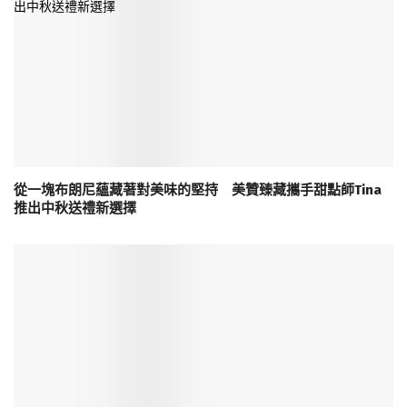
從一塊布朗尼蘊藏著對美味的堅持 美贊臻藏攜手甜點師Tina
推出中秋送禮新選擇