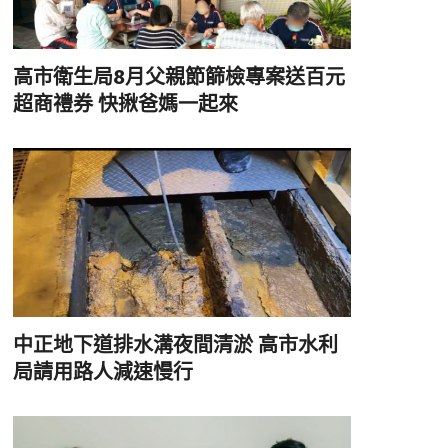
高市衛生局8月父親節篩檢專案送百元
超商禮券 快揪爸媽一起來
中正地下道排水溝夜間清淤 高市水利
局請用路人減速慢行