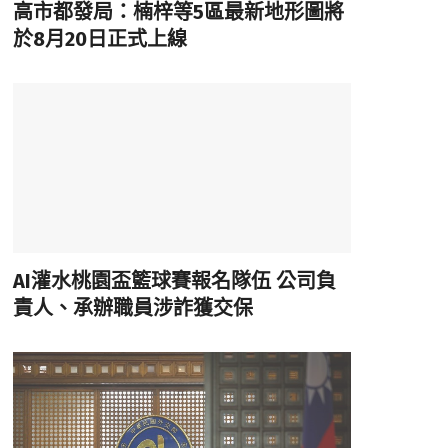
高市都發局：楠梓等5區最新地形圖將
於8月20日正式上線
AI灌水桃園盃籃球賽報名隊伍 公司負
責人、承辦職員涉詐獲交保