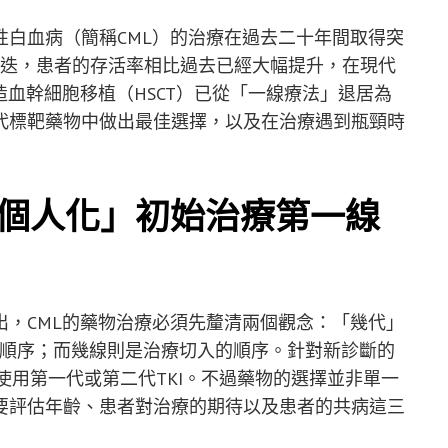
性白血病（簡稱CML）的治療在過去二十年間取得突
更迭，患者的存活率相比過去已經大幅提升，在現代
造血幹細胞移植（HSCT）已從「一線療法」退居為
代標靶藥物中做出最佳選擇，以及在治療遇到瓶頸時
「個人化」初始治療第一線
出，CML的藥物治療必須先釐清兩個觀念：「幾代」
發順序；而幾線則是治療切入的順序。針對新診斷的
使用第一代或第二代TKI。不過藥物的選擇並非單一
要評估年齡、患者對治療的期待以及患者的共病這三