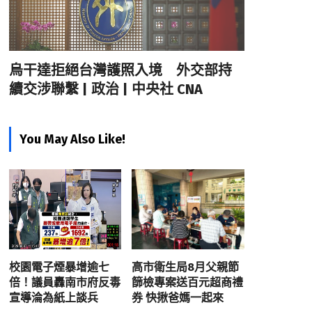
烏干達拒絕台灣護照入境 外交部持
續交涉聯繫 | 政治 | 中央社 CNA
You May Also Like!
校園電子煙暴增逾七
高市衛生局8月父親節
倍！議員轟南市府反毒
篩檢專案送百元超商禮
宣導淪為紙上談兵
券 快揪爸媽一起來