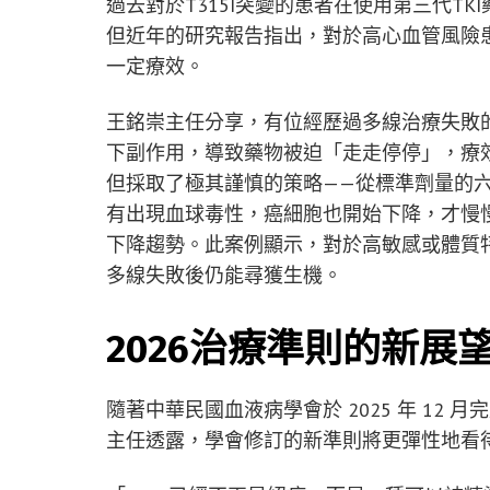
過去對於T315I突變的患者在使用第三代T
但近年的研究報告指出，對於高心血管風險
一定療效。
王銘崇主任分享，有位經歷過多線治療失敗的
下副作用，導致藥物被迫「走走停停」，療效
但採取了極其謹慎的策略——從標準劑量的
有出現血球毒性，癌細胞也開始下降，才慢
下降趨勢。此案例顯示，對於高敏感或體質
多線失敗後仍能尋獲生機。
2026治療準則的新展
隨著中華民國血液病學會於 2025 年 12 
主任透露，學會修訂的新準則將更彈性地看