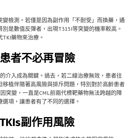
突變檢測。若僅是因為副作用「不耐受」而換藥，通
別是數值反彈者，出現T315I等突變的機率較高。
TKI藥物來治療。
患者不必再冒險
I的介入成為關鍵。過去，若二線治療無效，患者往
但移植伴隨著高風險與排斥問題，特別對於高齡患者
基因突變，一直是CML前兩代標靶藥物無法跨越的障
療選項，讓患者有了不同的選擇。
KIs副作用風險