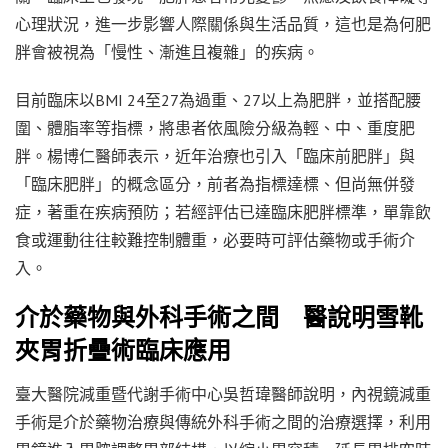
心理狀況，進一步影響人際關係與生活品質，這也是為何肥
胖會被視為「慢性、漸進且複雜」的疾病。
目前臨床以BMI 24至27為過重、27以上為肥胖，並搭配腰
圍、體脂率等指標，將患者依風險分級為輕、中、重度肥
胖。楊博仁醫師表示，近年治療也引入「臨床前肥胖」與
「臨床肥胖」的概念區分，前者為指標達標、但尚無併發
症，著重在疾病預防；若經評估已達臨床肥胖標準，單靠飲
食或運動往往較難控制體重，必要時可評估藥物或手術介
入。
介於藥物與外科手術之間 醫說明雪靴
夾胃折疊術臨床應用
臺大醫院減重暨代謝手術中心吳哲瑋醫師說明，內視鏡減重
手術是介於藥物治療與傳統外科手術之間的治療選擇，利用