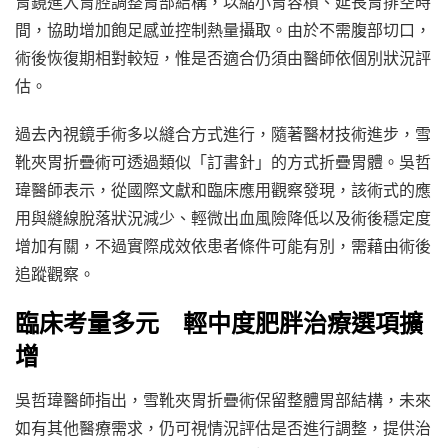
胃鏡進入胃腔調整胃部結構，以縮小胃容積、延長胃排空時
間，協助增加飽足感並控制熱量攝取。由於不需腹部切口，
術後恢復期相對較短，惟是否適合仍須由醫師依個別狀況評
估。
過去內視鏡手術多以縫合方式進行，隨著醫材技術進步，雪
靴夾胃折疊術可透過類似「訂書針」的方式折疊胃體。吳哲
瑋醫師表示，從國際文獻和臨床應用觀察發現，該術式的應
用與縫線脫落狀況減少、輕微出血風險降低以及術後穩定度
增加有關，不過實際成效依患者條件可能有別，需藉由術後
追蹤觀察。
臨床考量多元 輕中度肥胖治療選項擴
增
吳哲瑋醫師指出，雪靴夾胃折疊術保留整體胃部結構，未來
如有其他醫療需求，仍可視情況評估是否進行調整，提供治