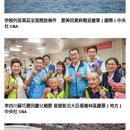
伊朗列荷莫茲全面開放條件 要美同意終戰並撤軍 | 國際 | 中央
社 CNA
李四川蘇巧慧同慶父親節 皆提新北大巨蛋樹林區願景 | 地方 |
中央社 CNA