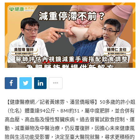
【健康醫療網／記者黃嫊雰、潘昱僑報導】50多歲的許小姐
（化名）體重達94公斤、BMI約31，屬中度肥胖，並合併有
高血壓、高血脂及慢性腎臟疾病。過去曾嘗試飲食控制、運
動、減重藥物及中醫治療，仍反覆復胖，因擔心未來健康風
險與生活功能受影響，決定至臺大醫院就醫，尋求更積極的