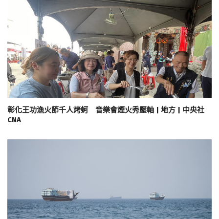
彰化王功漁火節千人烤蚵 音樂會煙火秀壓軸 | 地方 | 中央社
CNA