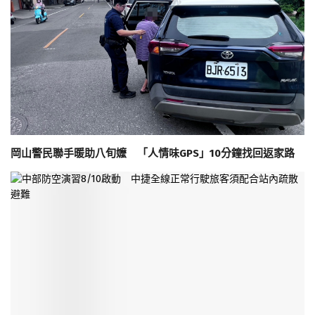
岡山警民聯手暖助八旬嬤 「人情味GPS」10分鐘找回返家路