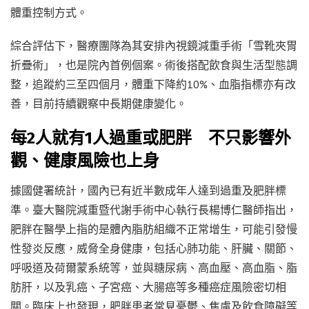
體重控制方式。
綜合評估下，醫療團隊為其安排內視鏡減重手術「雪靴夾胃
折疊術」，也是院內首例個案。術後搭配飲食與生活型態調
整，追蹤約三至四個月，體重下降約10%、血脂指標亦有改
善，目前持續觀察中長期健康變化。
每2人就有1人過重或肥胖 不只影響外
觀、健康風險也上身
據國健署統計，國內已有近半數成年人達到過重及肥胖標
準。臺大醫院減重暨代謝手術中心執行長楊博仁醫師指出，
肥胖在醫學上指的是體內脂肪組織不正常增生，可能引發慢
性發炎反應，威脅全身健康，包括心肺功能、肝臟、關節、
呼吸道及荷爾蒙系統等，並與糖尿病、高血壓、高血脂、脂
肪肝，以及乳癌、子宮癌、大腸癌等多種癌症風險密切相
關。臨床上也發現，肥胖患者常見憂鬱、焦慮及飲食障礙等