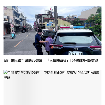
岡山警民聯手暖助八旬嬤 「人情味GPS」10分鐘找回返家路