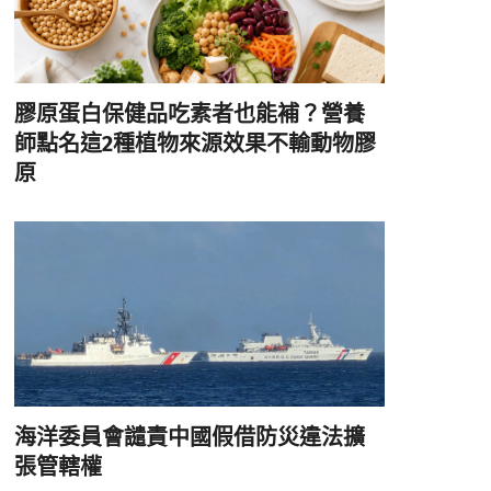
膠原蛋白保健品吃素者也能補？營養
師點名這2種植物來源效果不輸動物膠
原
海洋委員會譴責中國假借防災違法擴
張管轄權