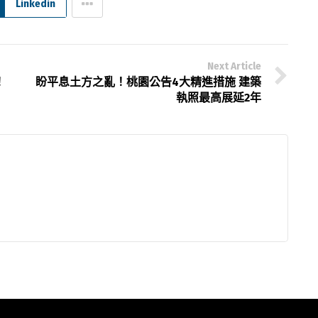
Linkedin
Next Article
！
盼平息土方之亂！桃園公告4大精進措施 建築
執照最高展延2年