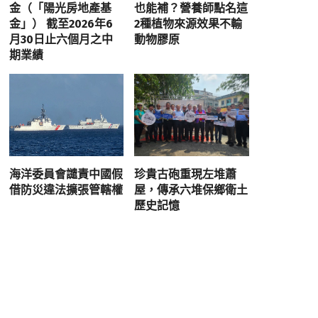
金（「陽光房地產基
也能補？營養師點名這
金」） 截至2026年6
2種植物來源效果不輸
月30日止六個月之中
動物膠原
期業績
海洋委員會譴責中國假
珍貴古砲重現左堆蕭
借防災違法擴張管轄權
屋，傳承六堆保鄉衛土
歷史記憶