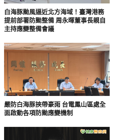
白海豚颱風逼近北方海域！臺灣港務
提前部署防颱整備 周永暉董事長親自
主持應變整備會議
嚴防白海豚挾帶豪雨 台電鳳山區處全
面啟動各項防颱應變機制