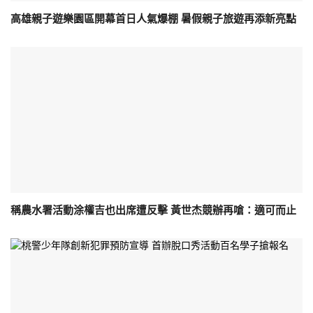
高雄親子遊樂園區開幕首日人氣爆棚 暑假親子旅遊再添新亮點
稱農水署活動涂權吉也出席遭反擊 黃世杰競辦再嗆：適可而止