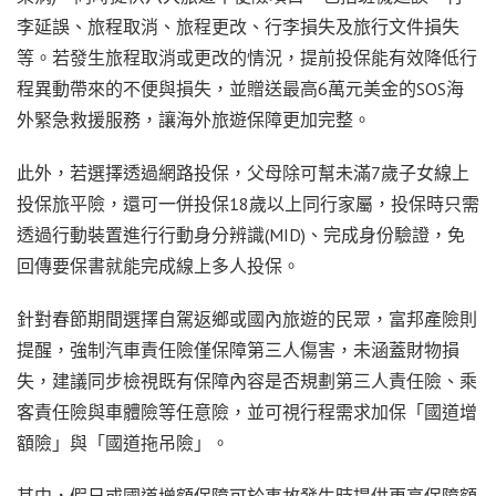
李延誤、旅程取消、旅程更改、行李損失及旅行文件損失
等。若發生旅程取消或更改的情況，提前投保能有效降低行
程異動帶來的不便與損失，並贈送最高6萬元美金的SOS海
外緊急救援服務，讓海外旅遊保障更加完整。
此外，若選擇透過網路投保，父母除可幫未滿7歲子女線上
投保旅平險，還可一併投保18歲以上同行家屬，投保時只需
透過行動裝置進行行動身分辨識(MID)、完成身份驗證，免
回傳要保書就能完成線上多人投保。
針對春節期間選擇自駕返鄉或國內旅遊的民眾，富邦產險則
提醒，強制汽車責任險僅保障第三人傷害，未涵蓋財物損
失，建議同步檢視既有保障內容是否規劃第三人責任險、乘
客責任險與車體險等任意險，並可視行程需求加保「國道增
額險」與「國道拖吊險」。
其中，假日或國道增額保障可於事故發生時提供更高保障額