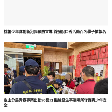
桃警少年隊創新犯罪預防宣導 首辦脫口秀活動百名學子搶報名
龜山分局青春專案出動50警力 臨檢易生事端場所守護青少年安
全