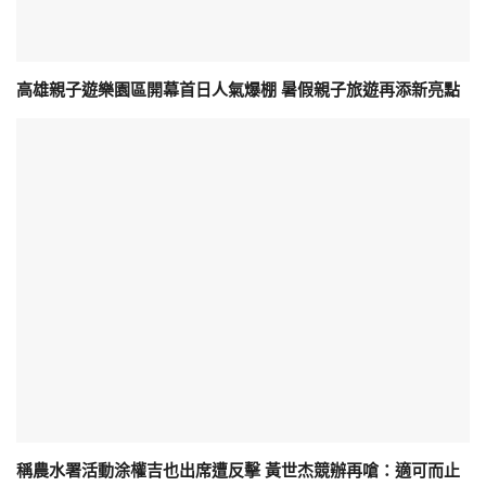
高雄親子遊樂園區開幕首日人氣爆棚 暑假親子旅遊再添新亮點
稱農水署活動涂權吉也出席遭反擊 黃世杰競辦再嗆：適可而止