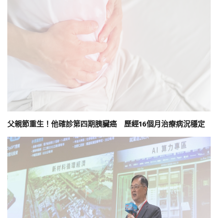
父親節重生！他確診第四期胰臟癌 歷經16個月治療病況穩定