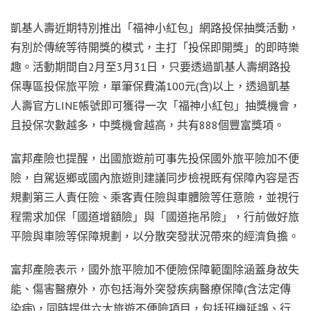
凱基人壽近期特別推出「福神小紅包」網路投保抽獎活動，
有別於傳統等待開獎的模式，主打「投保即開獎」的即時樂
趣。活動期間自2月至3月31日，只要透過凱基人壽網路投
保專區投保旅平險，單筆保費滿100元(含)以上，透過凱基
人壽官方LINE帳號即可獲得一次「福神小紅包」抽獎機會，
且投保次數越多，中獎機會越高，共有888個豐富獎項。
富邦產險也提醒，出國旅遊前可事先投保國外旅平險加不便
險，自駕返鄉或國內旅遊則建議同步檢視既有保障內容是否
規劃第三人責任險、乘客責任險與車體險等任意險，並視行
程需求加保「國道增額險」與「國道拖吊險」，行前做好旅
平險與車險等保障規劃，以分散突發狀況帶來的經濟負擔。
富邦產險表示，國外旅平險加不便險保障範圍除涵蓋身故失
能、傷害醫療外，亦包括海外突發疾病醫療保障(含法定傳
染病)，同時提供六大旅遊不便險項目，包括班機延誤、行