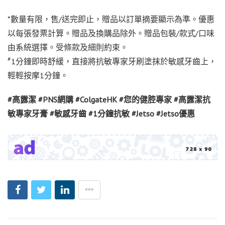
*數量有限，售/送完即止，贈品以訂單摘要顯示為準。優惠
以每張發票計算。贈品及換購品除外。贈品包裝/款式/口味
由系統選擇。受條款及細則約束。
#
1分鐘即時舒緩，直接將抗敏專家牙刷塗抹於敏感牙齒上，
輕輕按摩1分鐘。
#
高露潔
#PNS
網購
#ColgateHK #
您的健腔專家
#
高露潔抗
敏專家牙膏
#
敏感牙齒
#1
分鐘抗敏
#Jetso #Jetso
優惠