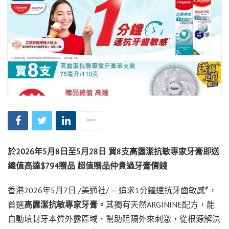
於
2026
年
5
月
8
日至
5
月
28
日
買
8
支高露潔抗敏專家牙膏
即送
總值高達
$794
贈品 超值贈品仲貴過牙膏價錢
#
香港
2026年5月7日
/美通社/ — 追求1分鐘速抗牙齒敏感
，
首選
高露潔抗敏專家牙膏。
其獨有天然ARGININE配方，能
自動填封牙本質外露區域，幫助阻隔外來刺激，從根源解決