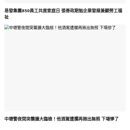
易發集團850員工共度家庭日 張善政期勉企業發展兼顧勞工福
祉
中壢警夜間突襲擴大臨檢！他酒駕遭攔再揪出無照 下場慘了