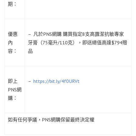
期：
優惠
– 凡於PNS網購 購買指定8支高露潔抗敏專家
內
牙膏（75毫升/110克），即送總值高達$794贈
容：
品
即上
–
https://bit.ly/4f0URVt
PNS網
購：
如有任何爭議，PNS網購保留最終決定權