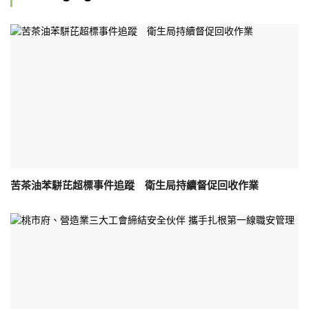
苦茶油苯駢芘超標事件追蹤 衛生局持續督促回收作業