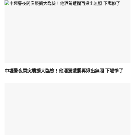
中壢警夜間突襲擴大臨檢！他酒駕遭攔再揪出無照 下場慘了