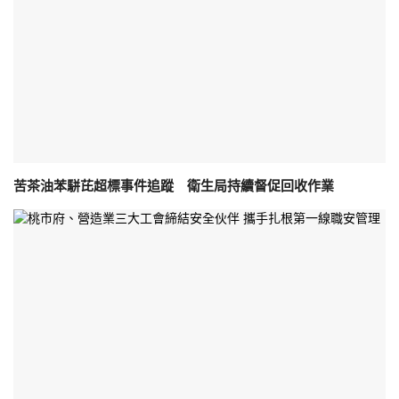
苦茶油苯駢芘超標事件追蹤 衛生局持續督促回收作業