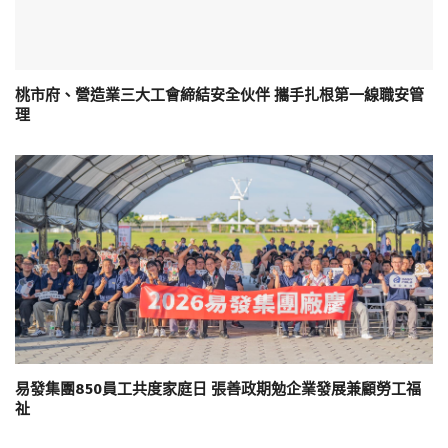
桃市府、營造業三大工會締結安全伙伴 攜手扎根第一線職安管
理
易發集團850員工共度家庭日 張善政期勉企業發展兼顧勞工福
祉