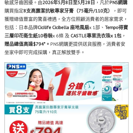
敏感牙齒困擾。由
2026
年
5
月
8
日至
5
月
28
日
，凡於
PNS
網購
購買指定
8
支高露潔抗敏專家牙膏（
75
毫升
/110
克）
，即可
獲贈總值豐富的驚喜禮遇，全方位照顧
消費者
的居家需求，
包括：日本品牌
Cicilife Cicibella
座地風扇
x 1部、
Tempo
得寶
三層印花衛生紙
10
卷裝
x 6條 及
CASTLE
專業洗衣珠
x 1
包
，
贈品總值高達
$794*
。
PNS網購更提供送貨服務，
消費者
安
坐家中即可完成採購，真正解放雙手
。