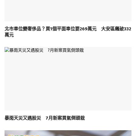
北市車位變奢侈品？買1個平面車位要269萬元 大安區飆破332
萬元
暴雨天災又遇股災 7月新案買氣倒頭栽