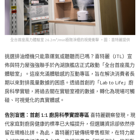
全台首座風力體驗室 26.2m³/min極限淨煙的視覺衝擊 。圖：喜特麗提供
挑選排油煙機只能靠運氣或聽聽而已嗎？喜特麗（JTL）宣
佈與特力屋強強聯手於內湖旗艦店正式啟動「全台首座風力
體驗室」。這座充滿體驗感的互動專區，旨在解決消費者長
期以來對排風量數據的困惑。透過首創的「Lab to Life」廚
房科學實驗，將過去關在實驗室裡的數據，轉化為現場可觸
碰、可視覺化的真實體感。
告別盲選：首創 1:1 廚房科學實證專區
喜特麗觀察發現，現
代家庭對廚房健康的標準已大幅提升，但選購資訊卻依然停
留在規格比拼。為此，喜特麗打破傳統零售框架，在特力屋