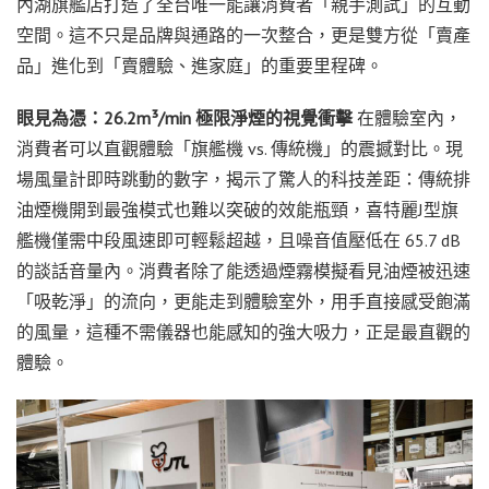
內湖旗艦店打造了全台唯一能讓消費者「親手測試」的互動
空間。這不只是品牌與通路的一次整合，更是雙方從「賣產
品」進化到「賣體驗、進家庭」的重要里程碑。
眼見為憑：26.2m³/min 極限淨煙的視覺衝擊
在體驗室內，
消費者可以直觀體驗「旗艦機 vs. 傳統機」的震撼對比。現
場風量計即時跳動的數字，揭示了驚人的科技差距：傳統排
油煙機開到最強模式也難以突破的效能瓶頸，喜特麗J型旗
艦機僅需中段風速即可輕鬆超越，且噪音值壓低在 65.7 dB
的談話音量內。消費者除了能透過煙霧模擬看見油煙被迅速
「吸乾淨」的流向，更能走到體驗室外，用手直接感受飽滿
的風量，這種不需儀器也能感知的強大吸力，正是最直觀的
體驗。