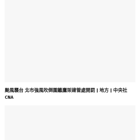
颱風襲台 北市強風吹倒圍籬鷹架建管處開罰 | 地方 | 中央社
CNA