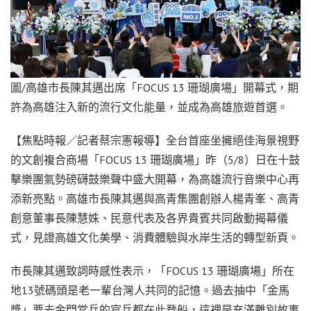
圖/高雄市長陳其邁出席「FOCUS 13 珊瑚廣場」開幕式，期
許為高雄注入新的流行文化能量，並成為高雄旅遊首選。
【焦點時報／記者蔡宗憲報導】全台首座坐擁絕佳海景視野
的文創複合商場「FOCUS 13 珊瑚廣場」昨（5/8）日在十鼓
擊樂團氣勢磅礴鼓樂聲中盛大開幕，為高雄流行音樂中心再
添新亮點。高雄市長陳其邁與高青集團創辦人楊青峯、高青
創意董事長陳慧姝、民意代表及各界貴賓共同啟動揭幕儀
式，見證高雄文化美學、消費體驗與水岸生活的轉型新頁。
市長陳其邁致詞時感性表示，「FOCUS 13 珊瑚廣場」所在
地13號碼頭是老一輩台灣人共同的記憶。過去抽中「金馬
獎」要去金門當兵的官兵都在此登船，這裡是充滿離別故事