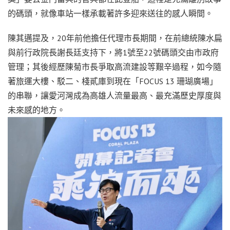
的碼頭，就像車站一樣承載著許多迎來送往的感人瞬間。
陳其邁提及，20年前他擔任代理市長期間，在前總統陳水扁
與前行政院長謝長廷支持下，將1號至22號碼頭交由市政府
管理；其後經歷陳菊市長爭取高流建設等艱辛過程，如今隨
著旅運大樓、駁二、棧貳庫到現在「FOCUS 13 珊瑚廣場」
的串聯，讓愛河灣成為高雄人流量最高、最充滿歷史厚度與
未來感的地方。