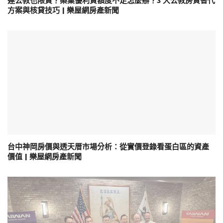
連公教也限貸？築巢優利貸額度不足怎麼辦？3 大公教房貸替代
方案與核貸技巧 | 樂屋網房產新聞
台中神岡房價與透天厝市場分析：從實價登錄看蛋白區的資產
價值 | 樂屋網房產新聞