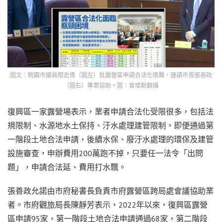
圖文：桃園市議員簡志偉（圖左）批露營區申請合法化很難，建請市長張善政
（圖右）專案協助。圖：曾增勳翻攝
復興區一家露營場表示，業者申請合法化受限很多，包括法
規限制、水源地水土保持、汙水處理建管限制，即便通過第
一階段土地合法申請，後續水保、廢汙水處理的環保及建管
設施審查，申辦費用200萬跑不掉，只要任一法令「出問
題」，申請合法延、費用打水飄。
張善政允諾由市府秘書長負責市府露營區跨局處會議協助業
者。市府觀旅局長陳靜芳表示，2022年以來，復興區露營
區申請95家，第一階段土地合法申請通過68家，第二階段