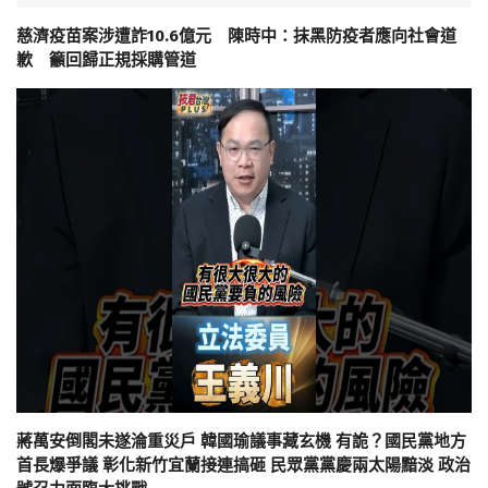
慈濟疫苗案涉遭詐10.6億元 陳時中：抹黑防疫者應向社會道
歉 籲回歸正規採購管道
蔣萬安倒閣未遂淪重災戶 韓國瑜議事藏玄機 有詭？國民黨地方
首長爆爭議 彰化新竹宜蘭接連搞砸 民眾黨黨慶兩太陽黯淡 政治