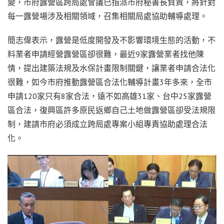
變，市府露營區跨局處會議已指派市府秘書長負責，將針對
每一露營場涉及相關領域，召集相關局處協助輔導處理。
簡志偉表示，露營是低度開發及不影響環境生態的活動，不
料業者申請經營露營區卻很難，最近9家露營業者找他陳
情，提出建築法規及水保計畫限制關鍵，讓業者申請合法化
很難，如今市府推動露營區合法化輔導計畫3年多來，全市
申請120家只有8家合法，遠不如高雄31家、台中25家露營
區合法，復興區許多原民返鄉自己土地做露營區卻受法規限
制，建請市府必須成立跨局處專案小組專責協助處理合法
化。