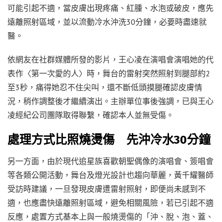
可能引起不適，當皮膚出現疼痛、紅腫、水泡或破皮，應先
遠離照射區域，並以流動冷水沖洗30分鐘，必要時盡速就
醫。
依網友在社群媒體所發的影片，王心凌在演唱會演唱她的代
表作〈第一次愛的人〉時，舞台的雷射突然照射到腿部約2
至3秒，痛得她忍不住尖叫，還不斷低頭摸腿確認皮膚情
況，稍作調整後才繼續演出。主辦單位事後強調，已與王心
凌經紀公司團隊取得聯繫，確認本人並無受傷。
處理方式比照燒燙傷 先沖冷水30分鐘
另一方面，由於現代追星族喜歡朝聖偶像的演唱會、簽唱會
等各類公開活動，舞台及燈光設計也趨向華麗，黃千耀醫師
受訪時建議，一旦發現皮膚遭雷射照射，即便尚未感到不
適，也應盡快遠離照射區域，避免相關風險，若已引起不適
反應，處置方式基本上與一般燒燙傷的「沖、脫、泡、蓋、