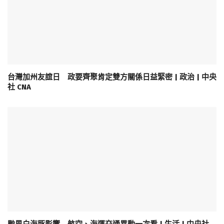
台灣加州友誼日 政要齊聚肯定雙方關係日益緊密 | 政治 | 中央
社 CNA
颱風白海豚影響 航空、海運交通異動一次看 | 生活 | 中央社