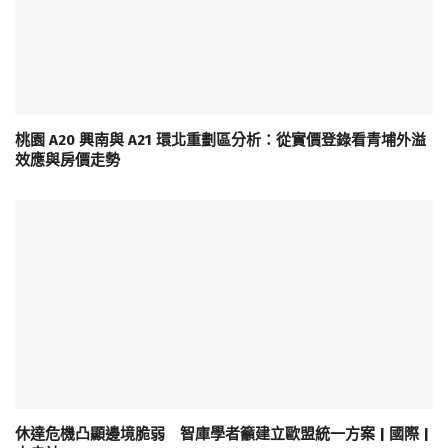
桃園 A20 興南與 A21 環北重劃區分析：從實價登錄看青埔外溢
效應與房價走勢
休達危機凸顯邊境脆弱 智庫學者籲建立歐盟統一方案 | 國際 |