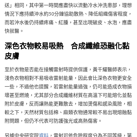
送」相同，其中第一時間應盡快以流動冷水沖洗患部，理想
情況下應持續沖水約30分鐘協助散熱、降低組織傷害程度，
而若沖水後仍持續疼痛、紅腫，甚至出現破皮、水泡，應盡
快就醫。
深色衣物較易吸熱 合成纖維恐融化黏
皮膚
至於衣物是否能在接觸雷射時提供保護，黃千耀醫師表示，
淺色衣物相對不易吸收雷射能量，因此會比深色衣物更安全
一些，不過他也提醒，若雷射能量過強，仍可能造成衣物損
壞甚至燃燒，尤其部分合成纖維材質在高溫下可能熔化並黏
附於皮膚，反而讓熱能更難散去，增加燙傷和感染風險，相
較之下，天然材質包括棉、麻類衣物通常較不易出現熔融黏
附問題，但仍不代表可防護強光或高熱傷害。
另據中央研究院
資料
，雷射可依危險程度分為不同等級，第