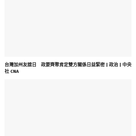
台灣加州友誼日 政要齊聚肯定雙方關係日益緊密 | 政治 | 中央
社 CNA