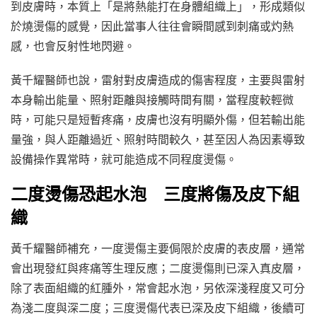
到皮膚時，本質上「是將熱能打在身體組織上」，形成類似
於燒燙傷的感覺，因此當事人往往會瞬間感到刺痛或灼熱
感，也會反射性地閃避。
黃千耀醫師也說，雷射對皮膚造成的傷害程度，主要與雷射
本身輸出能量、照射距離與接觸時間有關，當程度較輕微
時，可能只是短暫疼痛，皮膚也沒有明顯外傷，但若輸出能
量強，與人距離過近、照射時間較久，甚至因人為因素導致
設備操作異常時，就可能造成不同程度燙傷。
二度燙傷恐起水泡 三度將傷及皮下組
織
黃千耀醫師補充，一度燙傷主要侷限於皮膚的表皮層，通常
會出現發紅與疼痛等生理反應；二度燙傷則已深入真皮層，
除了表面組織的紅腫外，常會起水泡，另依深淺程度又可分
為淺二度與深二度；三度燙傷代表已深及皮下組織，後續可