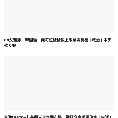
88父親節 韓國瑜：向每位爸爸致上敬意與祝福 | 政治 | 中央
社 CNA
台灣LGBTQ+友善觀光攻泰國市場 網紅分享吸引旅客 | 生活 |