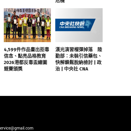
危機
4,599件作品畫出拒毒
漢光演習榴彈掉落 陸
信念、點亮品格教育
勤部：未裝引信藥包、
2026港都反毒盃繪圖
快解鎖鬆脫納檢討 | 政
競賽頒獎
治 | 中央社 CNA
service@gmail.com