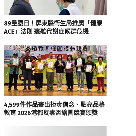
89量腰日！屏東縣衛生局推廣「健康
ACE」法則 遠離代謝症候群危機
4,599件作品畫出拒毒信念、點亮品格
教育 2026港都反毒盃繪圖競賽頒獎