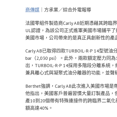
商傳媒
｜方承業／綜合外電報導
法國零組件製造商Carly AB近期憑藉其跨
UL認證，為該公司正式進軍美國市場鋪平了道路。Car
美國市場，公司帶來的是真正具創新性的產
Carly AB已取得四款TURBOIL-R-P 1
bar（2,030 psi）。此外，兩款額定壓力同為1
出，TURBOIL-R-P 14採用多階段分
兼具離心式與凝聚式油分離器的功能，並聲稱
Berthet強調，Carly AB此次進入美
他指出，美國客戶普遍習慣大量訂製產品，但C
產10到20個帶有特殊連接件的跨臨界二氧化碳
額高達40%。