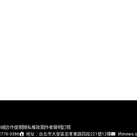
聯絡
合作提案
隱私權政策
作者聲明
訂閱
776-3386
地址：台北市大安區忠孝東路四段221號12樓
lifenews.