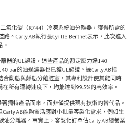
臨界二氧化碳（R744）冷凍系統油分離器，獲得所需的
ly AB執行長Cyrille Berthet表示，此次進入
品。
4型號油分離器的UL認證，這些產品的額定壓力達140
40 bar的油過濾器也已獲UL認證。據Carly AB指
離系統，結合動態與靜態分離腔室，其專利設計使其能同時
在所有運轉速度下，均能達到99.5%的高效率。
國市場是帶著獨特產品而來，而非僅提供現有技術的替代品。
arly AB能夠靈活應對小批量客製化需求，例如生
油分離器。事實上，客製化訂單佔Carly AB總營業