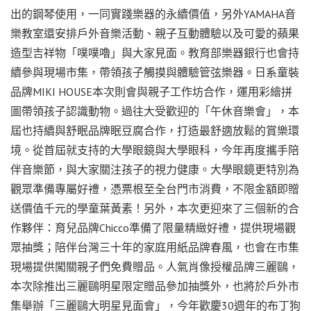
出的鋼琴使用，一同實踐樂器的永續價值，另外YAMAHA音
樂教室還安排戶外音樂活動、親子互動體驗以及可愛的蘋果
造型吉祥物「噗噗嚕」與大家見面。教育部樂器銀行也會持
續參與現場市集，帶領孩子觸摸與體驗管弦樂器。日系童裝
品牌MIKI HOUSE本次則會與親子工作坊合作，運用彩繪拼
圖帶領孩子認識動物。過往大受歡迎的「午休音樂會」，本
屆也持續與舒眠品牌眠豆腐合作，打造最舒適放鬆的賞樂環
境。從首屆就支持的大學眼鏡與大學眼科，今年再度攜手陪
伴音樂節，與大家關注孩子的視力健康。大學眼鏡更特別為
觀眾準備專屬好禮，憑票根至全台門市消費，不限金額即贈
送價值千元的學童葉黃素！另外，本次更迎來了三個新的合
作夥伴：育兒品牌Chicco準備了限量精緻好禮，提供現場觀
眾抽獎；陪伴台灣三十年的家庭用紙品牌春風，也會在市集
現場提供闖關親子們免費贈品。人氣肖像授權品牌三麗鷗，
本次除推出三麗鷗明星限定贈品參加抽獎外，也將於戶外市
集舉辦「三麗鷗大明星見面會」，今年歡慶30週年的布丁狗