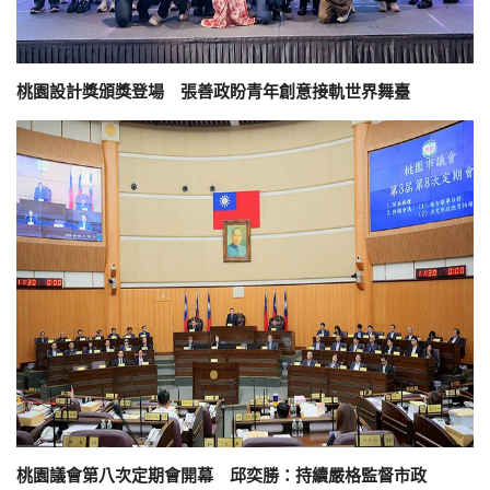
桃園設計獎頒獎登場 張善政盼青年創意接軌世界舞臺
桃園議會第八次定期會開幕 邱奕勝：持續嚴格監督市政