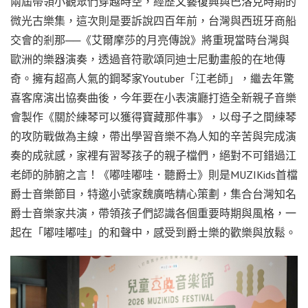
兩屆帶領小觀眾們穿越時空，經歷文藝復興與巴洛克時期的
微光古樂集，這次則是要訴說四百年前，台灣與西班牙商船
交會的剎那──《艾爾摩莎的月亮傳說》將重現當時台灣與
歐洲的樂器演奏，透過音符歌頌同迪士尼動畫般的在地傳
奇。擁有超高人氣的鋼琴家Youtuber「江老師」，繼去年驚
喜客席演出協奏曲後，今年要在小表演廳打造全新親子音樂
會製作《關於練琴可以獲得寶藏那件事》，以母子之間練琴
的攻防戰做為主線，帶出學習音樂不為人知的辛苦與完成演
奏的成就感，家裡有習琴孩子的親子檔們，絕對不可錯過江
老師的肺腑之言！《嘟哇嘟哇．聽爵士》則是MUZIKids首檔
爵士音樂節目，特邀小號家魏廣晧精心策劃，集合台灣知名
爵士音樂家共演，帶領孩子們認識各個重要時期與風格，一
起在「嘟哇嘟哇」的和聲中，感受到爵士樂的歡樂與放鬆。