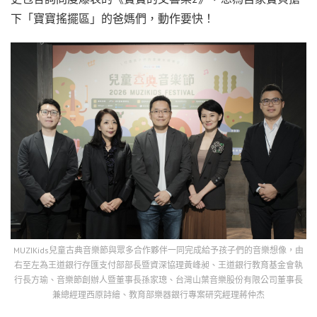
下「寶寶搖擺區」的爸媽們，動作要快！
MUZIKids兒童古典音樂節與眾多合作夥伴一同完成給予孩子們的音樂想像，由
右至左為王道銀行存匯支付部部長暨資深協理黃峰昶、王道銀行教育基金會執
行長方瑜、音樂節創辦人暨董事長孫家璁、台灣山葉音樂股份有限公司董事長
兼總經理西原詩繪、教育部樂器銀行專案研究經理蔣仲杰