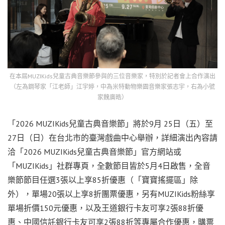
在本屆MUZIKids兒童古典音樂節參與的三位音樂家，特別於記者會上合作演出
（左為鋼琴家「江老師」江宇婷，中為米特動物樂園音樂家張志宇，右為小號
家魏廣晧）
「2026 MUZIKids兒童古典音樂節」將於9月 25日（五）至
27日（日）在台北市的臺灣戲曲中心舉辦，詳細演出內容請
洽「2026 MUZIKids兒童古典音樂節」官方網站或
「MUZIKids」社群專頁，全數節目皆於5月4日啟售，全音
樂節節目任選3張以上享85折優惠（「寶寶搖擺區」除
外），單場20張以上享8折團票優惠，另有MUZIKids粉絲享
單場折價150元優惠，以及王道銀行卡友可享2張88折優
惠、中國信託銀行卡友可享2張88折等專屬合作優惠，購票