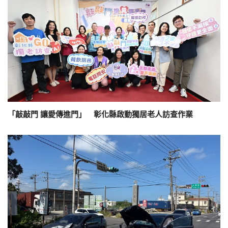
「敲敲門 讓愛傳進門」 彰化縣啟動獨居老人訪查作業