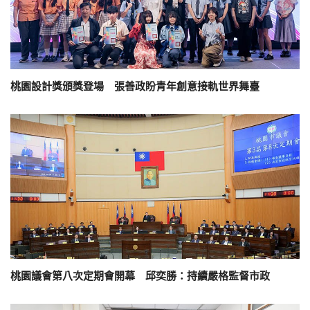
桃園設計獎頒獎登場 張善政盼青年創意接軌世界舞臺
桃園議會第八次定期會開幕 邱奕勝：持續嚴格監督市政