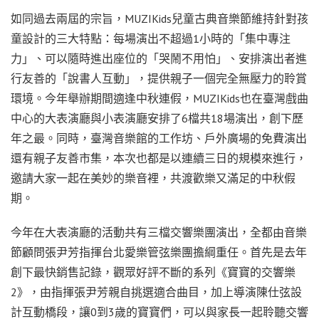
如同過去兩屆的宗旨，MUZIKids兒童古典音樂節維持針對孩
童設計的三大特點：每場演出不超過1小時的「集中專注
力」、可以隨時進出座位的「哭鬧不用怕」、安排演出者進
行友善的「說書人互動」，提供親子一個完全無壓力的聆賞
環境。今年舉辦期間適逢中秋連假，MUZIKids也在臺灣戲曲
中心的大表演廳與小表演廳安排了6檔共18場演出，創下歷
年之最。同時，臺灣音樂館的工作坊、戶外廣場的免費演出
還有親子友善市集，本次也都是以連續三日的規模來進行，
邀請大家一起在美妙的樂音裡，共渡歡樂又滿足的中秋假
期。
今年在大表演廳的活動共有三檔交響樂團演出，全都由音樂
節顧問張尹芳指揮台北愛樂管弦樂團擔綱重任。首先是去年
創下最快銷售記錄，觀眾好評不斷的系列《寶寶的交響樂
2》，由指揮張尹芳親自挑選適合曲目，加上導演陳仕弦設
計互動橋段，讓0到3歲的寶寶們，可以與家長一起聆聽交響