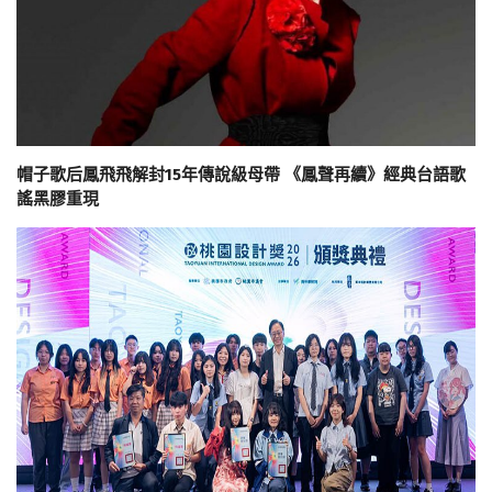
帽子歌后鳳飛飛解封15年傳說級母帶 《鳳聲再續》經典台語歌
謠黑膠重現