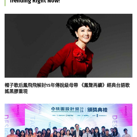
Trending Right Now!
帽子歌后鳳飛飛解封15年傳說級母帶 《鳳聲再續》經典台語歌
謠黑膠重現