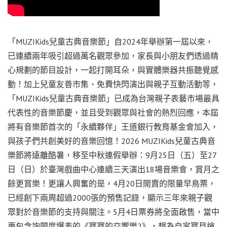
「MUZIKids兒童古典音樂節」自2024年舉辦第一屆以來，
已連續兩年吸引超過萬名觀眾參加，家長與小朋友們透過精
心規劃的節目設計，一起打開耳朵，與實體樂器共振聽覺感
動！加上兒童友善市集、免費快閃演出與親子互動活動等，
「MUZIKids兒童古典音樂節」已成為台灣親子表藝市場最具
代表性的音樂節慶，並且受到觀眾與社會的熱烈回應，本屆
將有音樂節首次的「永續夥伴」王道銀行教育基金會加入，
與孩子們共創美好的音樂回憶！2026 MUZIKids兒童古典音
樂節將遠離酷暑，移至中秋連假舉辦：9月25日（五）至27
日（日）於臺灣戲曲中心連續三天演出18場音樂會，賞月之
餘更賞樂！更讓人興奮的是，4月20日開賣的限量早鳥票，
已經創下兩周超過2000張的預售記錄，顯示三年來親子觀
眾對於音樂節的支持與關注。5月4日票券將全面啟售，當中
更包含詢問度爆表的《寶寶的交響樂2》，想為自家寶貝搶