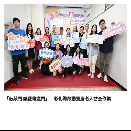
「敲敲門 讓愛傳進門」 彰化縣啟動獨居老人訪查作業