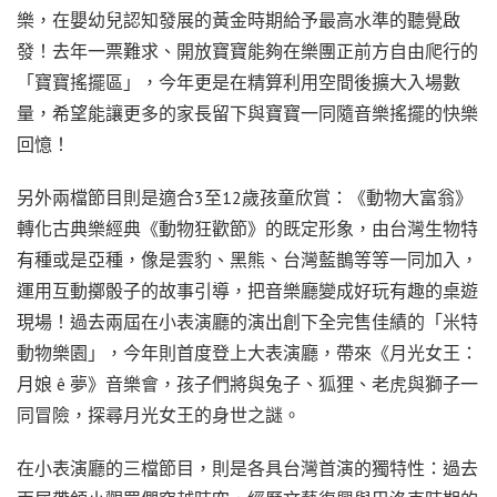
樂，在嬰幼兒認知發展的黃金時期給予最高水準的聽覺啟
發！去年一票難求、開放寶寶能夠在樂團正前方自由爬行的
「寶寶搖擺區」，今年更是在精算利用空間後擴大入場數
量，希望能讓更多的家長留下與寶寶一同隨音樂搖擺的快樂
回憶！
另外兩檔節目則是適合3至12歲孩童欣賞：《動物大富翁》
轉化古典樂經典《動物狂歡節》的既定形象，由台灣生物特
有種或是亞種，像是雲豹、黑熊、台灣藍鵲等等一同加入，
運用互動擲骰子的故事引導，把音樂廳變成好玩有趣的桌遊
現場！過去兩屆在小表演廳的演出創下全完售佳績的「米特
動物樂園」，今年則首度登上大表演廳，帶來《月光女王：
月娘 ê 夢》音樂會，孩子們將與兔子、狐狸、老虎與獅子一
同冒險，探尋月光女王的身世之謎。
在小表演廳的三檔節目，則是各具台灣首演的獨特性：過去