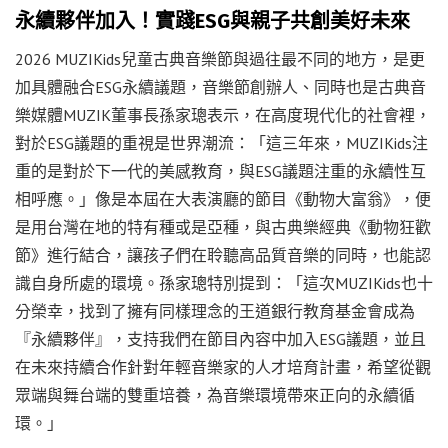
永續夥伴加入！實踐ESG與親子共創美好未來
2026 MUZIKids兒童古典音樂節與過往最不同的地方，是更
加具體融合ESG永續議題，音樂節創辦人、同時也是古典音
樂媒體MUZIK董事長孫家璁表示，在高度現代化的社會裡，
對於ESG議題的重視是世界潮流：「這三年來，MUZIKids注
重的是對於下一代的美感教育，與ESG議題注重的永續性互
相呼應。」像是本屆在大表演廳的節目《動物大富翁》，便
是用台灣在地的特有種或是亞種，與古典樂經典《動物狂歡
節》進行結合，讓孩子們在聆聽高品質音樂的同時，也能認
識自身所處的環境。孫家璁特別提到：「這次MUZIKids也十
分榮幸，找到了擁有同樣理念的王道銀行教育基金會成為
『永續夥伴』，支持我們在節目內容中加入ESG議題，並且
在未來持續合作針對年輕音樂家的人才培育計畫，希望從觀
眾端與舞台端的雙重培養，為音樂環境帶來正向的永續循
環。」