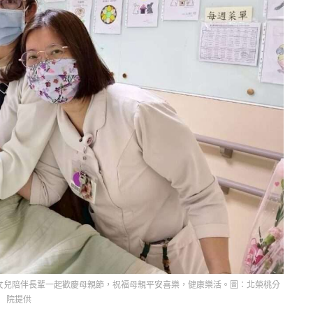
女兒陪伴長輩一起歡慶母親節，祝福母親平安喜樂，健康樂活。圖：北榮桃分
院提供