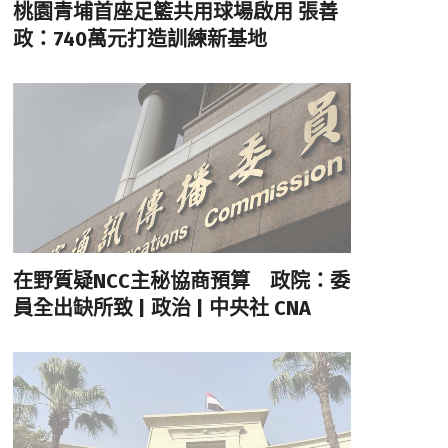
桃園青埔首座足籃共用球場啟用 張善
政：740萬元打造訓練新基地
在野質疑NCC主秘協商預算 政院：委
員全出缺所致 | 政治 | 中央社 CNA