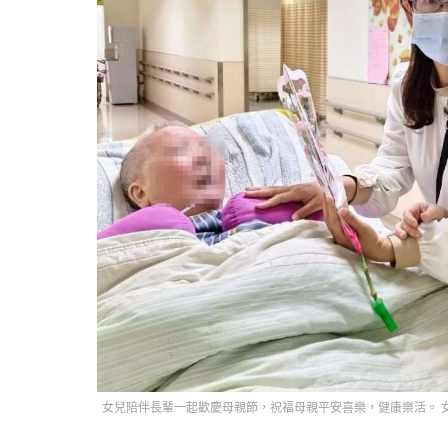
女兒陪伴長輩一起歡慶母親節，祝福母親平安喜樂，健康樂活。 