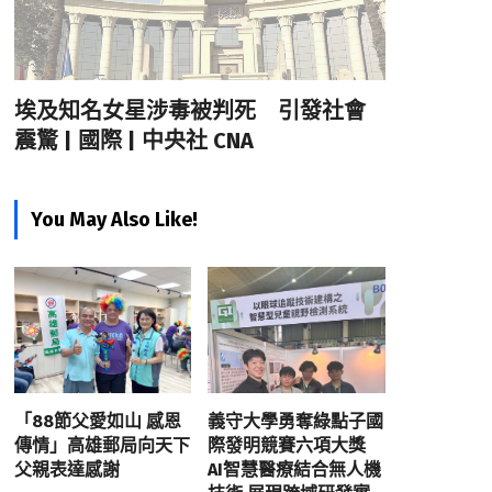
埃及知名女星涉毒被判死 引發社會
震驚 | 國際 | 中央社 CNA
You May Also Like!
「88節父愛如山 感恩
義守大學勇奪綠點子國
傳情」高雄郵局向天下
際發明競賽六項大獎
父親表達感謝
AI智慧醫療結合無人機