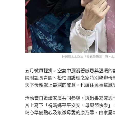
住民對太太說出「母親節快樂」時，太
五月微風輕拂，空氣中瀰漫著感恩與溫暖的
院附設長青園、松柏園護理之家特別舉辦母
天下母親獻上最深的敬意，也讓住民長輩感
活動當日邀請家屬共同參與，透過書寫感恩
片上寫下「祝媽媽平平安安，母親節快樂」
精心準備點心及象徵母愛的康乃馨，由家屬