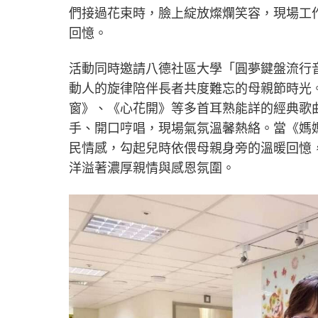
們接過花束時，臉上綻放燦爛笑容，現場工
回憶。
活動同時邀請八德社區大學「圓夢鍵盤流行
動人的旋律陪伴長者共度難忘的母親節時光
窗》、《心花開》等多首耳熟能詳的經典歌
手、開口哼唱，現場氣氛溫馨熱絡。當《媽
民情感，勾起兒時依偎母親身旁的溫暖回憶
洋溢著濃厚親情與感恩氛圍。