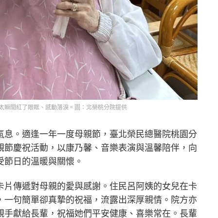
太瞬間紅了眼眶、感動落淚。圖：北榮桃分院提供
氣息。適逢一年一度母親節，臺北榮民總醫院桃園分
親節慶祝活動，以康乃馨、音樂表演與溫馨陪伴，向
受節日的溫暖與關懷。
卡片傳遞對母親的愛與感謝。住民呂阿姨的女兒在卡
，一句簡單卻真摯的祝福，流露出深厚親情。院方亦
親手獻給長輩，祝福她們平安健康、喜樂常在。長輩