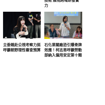
技術 展現跨域研發實
力
立委親赴公視考察力挺
石化業關廠恐引爆骨牌
呼籲朝野理性審查預算
效應！柯志恩呼籲勞動
部納入僱用安定第十類