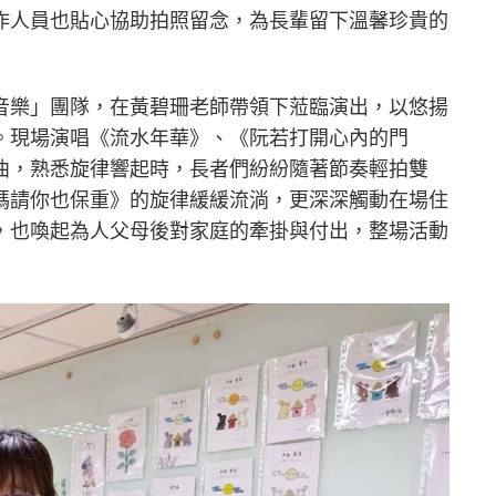
作人員也貼心協助拍照留念，為長輩留下溫馨珍貴的
音樂」團隊，在黃碧珊老師帶領下蒞臨演出，以悠揚
。現場演唱《流水年華》、《阮若打開心內的門
曲，熟悉旋律響起時，長者們紛紛隨著節奏輕拍雙
媽請你也保重》的旋律緩緩流淌，更深深觸動在場住
，也喚起為人父母後對家庭的牽掛與付出，整場活動