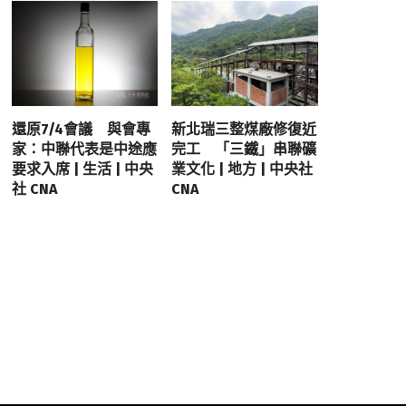
還原7/4會議 與會專
新北瑞三整煤廠修復近
家：中聯代表是中途應
完工 「三鐵」串聯礦
要求入席 | 生活 | 中央
業文化 | 地方 | 中央社
社 CNA
CNA