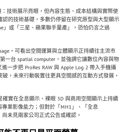
困境：技術展示亮眼，但內容生態、成本結構與實際使
確認的技術基礎，多數仍停留在研究原型與大型顯示
one」或「三星、蘋果聯手量產」，恐怕仍言之過
atial Signage，可看出空間運算與立體顯示正持續往主流市
為其第一台 spatial computer，並強調它讓數位內容與物
 又進一步把 ProRes RAW 與 Apple Log 2 帶入手機攝
突破，未來行動裝置往更具空間感的互動方式發展，
確實在全息顯示、裸眼 3D 與商用空間顯示上持續
uting 與專業影像能力；但對於「MH1」、「全息
法，尚未見兩家公司正式公告或確認。