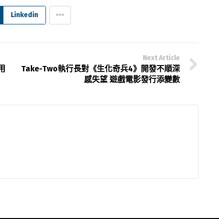
Linkedin
Next Article
用
Take-Two執行長對《生化奇兵4》開發不順深
感失望 遊戲電影發行添變數