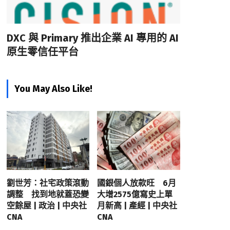
DXC 與 Primary 推出企業 AI 專用的 AI
原生零信任平台
You May Also Like!
劉世芳：社宅政策滾動
國銀個人放款旺 6月
調整 找到地就蓋恐變
大增2575億寫史上單
空餘屋 | 政治 | 中央社
月新高 | 產經 | 中央社
CNA
CNA