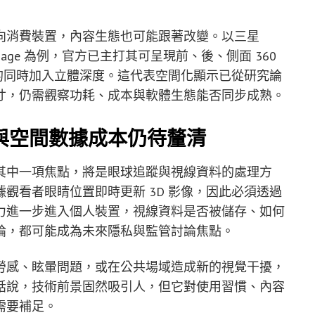
向消費裝置，內容生態也可能跟著改變。以三星
 Signage 為例，官方已主打其可呈現前、後、側面 360
度的同時加入立體深度。這代表空間化顯示已從研究論
寸，仍需觀察功耗、成本與軟體生態能否同步成熟。
與空間數據成本仍待釐清
其中一項焦點，將是眼球追蹤與視線資料的處理方
觀看者眼睛位置即時更新 3D 影像，因此必須透過
力進一步進入個人裝置，視線資料是否被儲存、如何
論，都可能成為未來隱私與監管討論焦點。
勞感、眩暈問題，或在公共場域造成新的視覺干擾，
話說，技術前景固然吸引人，但它對使用習慣、內容
需要補足。