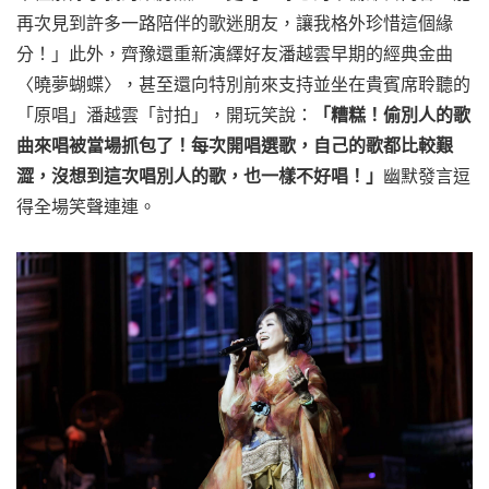
再次見到許多一路陪伴的歌迷朋友，讓我格外珍惜這個緣
分！」此外，齊豫還重新演繹好友潘越雲早期的經典金曲
〈曉夢蝴蝶〉，甚至還向特別前來支持並坐在貴賓席聆聽的
「原唱」潘越雲「討拍」，開玩笑說：
「糟糕！偷別人的歌
曲來唱被當場抓包了！每次開唱選歌，自己的歌都比較艱
澀，沒想到這次唱別人的歌，也一樣不好唱！」
幽默發言逗
得全場笑聲連連。