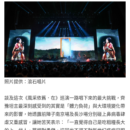
照片提供：滾石唱片
談及這次《風采依舊．在》巡演一路唱下來的最大挑戰，齊
豫坦言最深刻感受到的其實是「體力負荷」與大環境變化帶
來的影響，她透露前陣子南京場及長沙場分別碰上鼻病毒肆
虐又重感冒，讓她苦笑表示：「一直覺得自己是吃粗糧長大