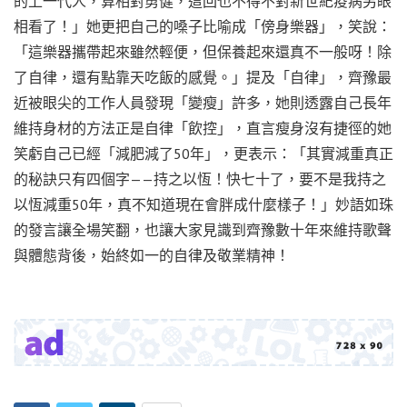
的上一代人，算相對勇健，這回也不得不對新世紀疫病另眼
相看了！」她更把自己的嗓子比喻成「傍身樂器」，笑說：
「這樂器攜帶起來雖然輕便，但保養起來還真不一般呀！除
了自律，還有點靠天吃飯的感覺。」提及「自律」，齊豫最
近被眼尖的工作人員發現「變瘦」許多，她則透露自己長年
維持身材的方法正是自律「飲控」，直言瘦身沒有捷徑的她
笑虧自己已經「減肥減了50年」，更表示：「其實減重真正
的秘訣只有四個字——持之以恆！快七十了，要不是我持之
以恆減重50年，真不知道現在會胖成什麼樣子！」妙語如珠
的發言讓全場笑翻，也讓大家見識到齊豫數十年來維持歌聲
與體態背後，始終如一的自律及敬業精神！