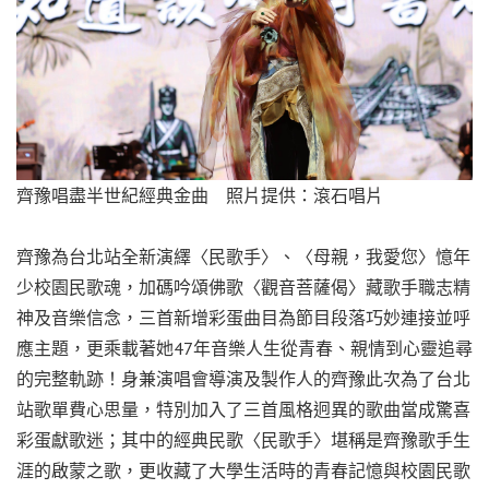
齊豫唱盡半世紀經典金曲 照片提供：滾石唱片
齊豫為台北站全新演繹〈民歌手〉、〈母親，我愛您〉憶年
少校園民歌魂，加碼吟頌佛歌〈觀音菩薩偈〉藏歌手職志精
神及音樂信念，三首新增彩蛋曲目為節目段落巧妙連接並呼
應主題，更乘載著她47年音樂人生從青春、親情到心靈追尋
的完整軌跡！身兼演唱會導演及製作人的齊豫此次為了台北
站歌單費心思量，特別加入了三首風格迥異的歌曲當成驚喜
彩蛋獻歌迷；其中的經典民歌〈民歌手〉堪稱是齊豫歌手生
涯的啟蒙之歌，更收藏了大學生活時的青春記憶與校園民歌