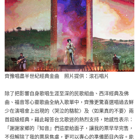
齊豫唱盡半世紀經典金曲 照片提供：滾石唱片
除了把影響自身歌唱生涯至深的民歌組曲、西洋經典及佛
曲、福音等心靈歌曲全納入歌單中，齊豫更驚喜選唱過去鮮
少在演唱會上出現的〈哭泣的駱駝〉及〈如果真的不要〉兩
首超級經典，藉此報答台北歌迷的熱烈支持，她感性表示：
「謝謝家鄉的『知音』們這麼給面子，讓我的票早早完售，
不但解除了我的票房焦慮，更可以專心的準備節目內容。能