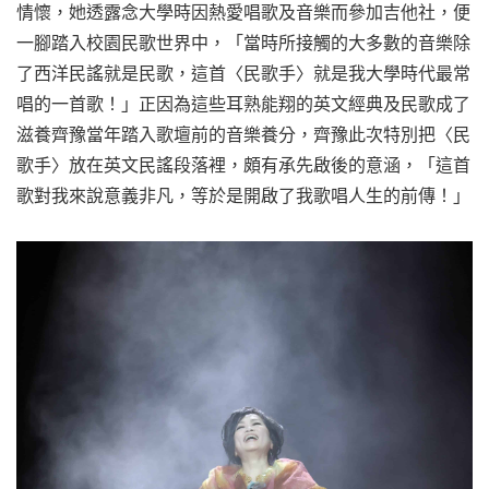
情懷，她透露念大學時因熱愛唱歌及音樂而參加吉他社，便
一腳踏入校園民歌世界中，「當時所接觸的大多數的音樂除
了西洋民謠就是民歌，這首〈民歌手〉就是我大學時代最常
唱的一首歌！」正因為這些耳熟能翔的英文經典及民歌成了
滋養齊豫當年踏入歌壇前的音樂養分，齊豫此次特別把〈民
歌手〉放在英文民謠段落裡，頗有承先啟後的意涵，「這首
歌對我來說意義非凡，等於是開啟了我歌唱人生的前傳！」