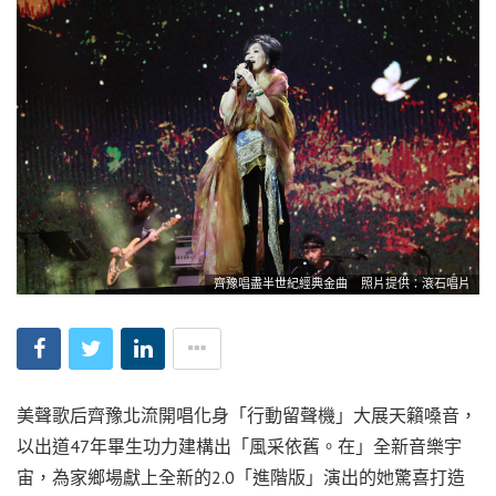
齊豫唱盡半世紀經典金曲 照片提供：滾石唱片
美聲歌后齊豫北流開唱化身「行動留聲機」大展天籟嗓音，
以出道47年畢生功力建構出「風采依舊。在」全新音樂宇
宙，為家鄉場獻上全新的2.0「進階版」演出的她驚喜打造