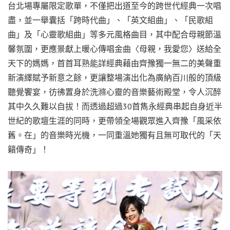
台北場專屬限定歌單，不僅把出道至今的跨世代經典一次唱
盡，並一舉囊括「跨時代曲」、「英文組曲」、「民歌組
曲」及「心靈歌組曲」等多元風格曲目，其中配合母親節溫
馨氛圍，更應景獻上暖心傳唱金曲〈母親，我愛您〉送給全
天下的媽媽，首首耳熟能詳經典藉由齊豫獨一無二的美聲重
新演繹賦予新意之餘，更讓整場演出化為廣納百川般的頂級
聽覺饗宴，彷彿置身於洗滌心靈的音樂藝術殿堂，令人沉醉
其中久久難以自拔！而透過超過30首雋永經典串起自身近半
世紀的歌壇生涯的同時，更帶領全場觀眾進入齊豫「風采依
舊。在」的音樂時光機，一同重溫她獨有且無可取代的「天
籟傳奇」！