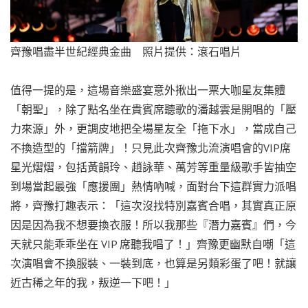
齊豫唱盡半世紀經典金曲 照片提供：滾石唱片
值得一提的是，這場音樂盛宴意外揪出一票大咖星友集體
「朝聖」，除了點名坐在貴賓席聽歌的潘越雲是開唱的「壓
力來源」外，更調皮地把全場星友全「拖下水」，當成自己
不換造型的「擋箭牌」！只見此次齊豫北流演唱會的VIP席
星光熠熠，包括黃韻玲、趙詠華、萬芳等重量級歌手皆抽空
到場當起最強「應援團」熱情吶喊，面對台下這群實力派唱
將，齊豫打趣表示：「這次沒找特別嘉賓合唱，其實真正原
因是因為我不想要換衣服！所以我那些『潛力嘉賓』們，今
天就只能乖乖坐在 VIP 席聽我唱了！」齊豫更幽默自嘲「這
次演唱會不換服裝、一裝到底，也算是另類彩蛋了吧！就讓
近古稀之年的我，叛逆一下吧！」