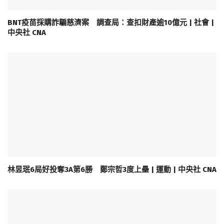
BNT疫苗採購詐騙慈濟案 調查局：查扣財產逾10億元 | 社會 |
中央社 CNA
林昱珉6局好投奪3A第6勝 鄭宗哲3度上壘 | 運動 | 中央社 CNA