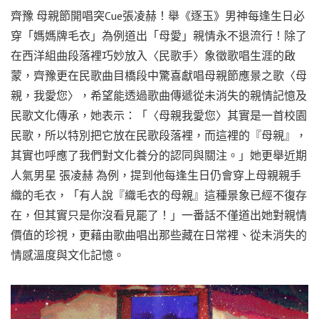
齊豫 母親節開唱突Cue張凌赫！舉《逐玉》男神每逢生日必
穿「媽媽牌毛衣」為例道出「母愛」親情永不退流行！除了
在西洋組曲段落裡巧妙放入〈民歌手〉象徵歌唱生涯的啟
蒙，齊豫更在民歌曲目橋段中驚喜獻唱母親節應景之歌〈母
親，我愛您〉，希望能透過歌曲傳遞從未消失的親情記憶及
民歌文化傳承，她表示：「〈母親我愛您〉其實是一首校園
民歌，所以特別把它放在民歌段落裡，而這裡的『母親』，
其實也呼應了我們對文化養分的認同與關注。」她更舉近期
人氣男星 張凌赫 為例，提到他每逢生日仍會穿上母親親手
織的毛衣，「有人說『織毛衣的母親』這種景象已經不復存
在，但其實只是你沒看見罷了！」一番話不僅道出她對親情
價值的珍視，更藉由歌曲唱出那些藏在日常裡、從未消失的
情感溫度與文化記憶。