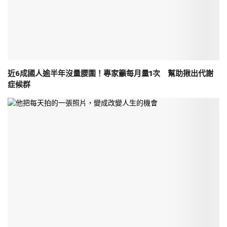
近6成國人逾半年沒量腰圍！專家籲每月量1次 幫助揪出代謝
症候群