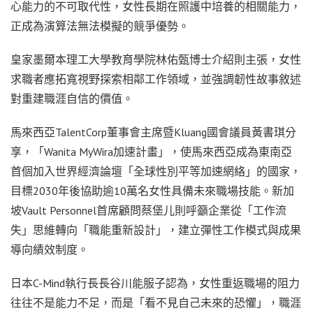
心能力的不可取代性，女性長期在照護中培養的相關能力，
正成為演算法無法模擬的競爭優勢。
皇家墨爾本理工大學教育學院林佑甄博士介紹則主張，女性
求職者應拓寬視野探索相鄰工作領域，並強調韌性故事敘述
對重建職涯自信的價值。
馬來西亞TalentCorp董事會主席暨Kluang國會議員黃書琪分
享，「Wanita MyWira加速計畫」，使馬來西亞成為東南亞
首個加入世界經濟論壇「全球性別平等加速網絡」的國家，
目標2030年後協助逾10萬名女性具備未來職場技能。新加
坡Vault Personnel首席顧問蔡堡儿則呼籲企業從「工作流
失」思維轉向「職能重新設計」，建立彈性工作模式與成果
導向績效制度。
日本C-Mind執行長長谷川能服子認為，女性重返職場的阻力
往往不是能力不足，而是「看不見自己未來的恐懼」，職涯