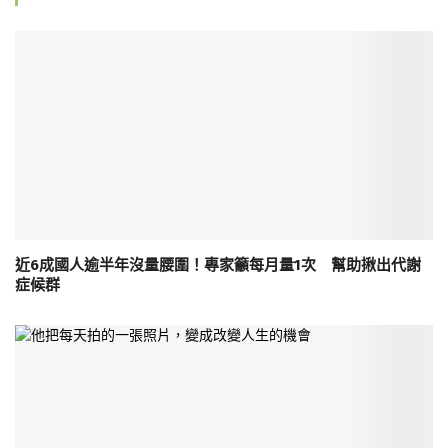
近6成國人逾半年沒量腰圍！專家籲每月量1次 幫助揪出代謝
症候群