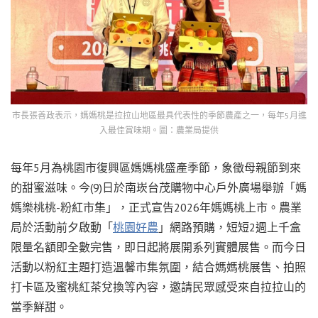
市長張善政表示，媽媽桃是拉拉山地區最具代表性的季節農產之一，每年5月進
入最佳賞味期。圖：農業局提供
每年5月為桃園市復興區媽媽桃盛產季節，象徵母親節到來
的甜蜜滋味。今(9)日於南崁台茂購物中心戶外廣場舉辦「媽
媽樂桃桃-粉紅市集」，正式宣告2026年媽媽桃上市。農業
局於活動前夕啟動「
桃園好農
」網路預購，短短2週上千盒
限量名額即全數完售，即日起將展開系列實體展售。而今日
活動以粉紅主題打造溫馨市集氛圍，結合媽媽桃展售、拍照
打卡區及蜜桃紅茶兌換等內容，邀請民眾感受來自拉拉山的
當季鮮甜。