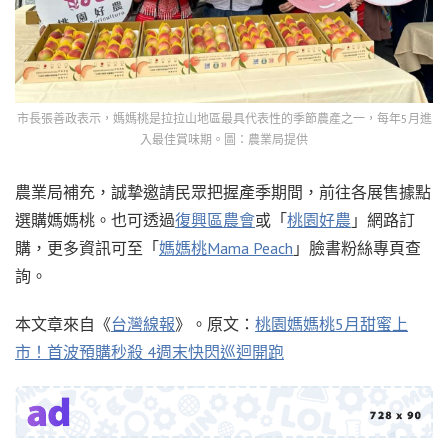
市長張善政表示，媽媽桃是拉拉山地區最具代表性的季節農產之一，每年5月進
入最佳賞味期。圖：農業局提供
農業局補充，誠摯邀請民眾把握產季期間，前往各展售據點
選購媽媽桃。也可透過
復興區農會
或「
桃園好農
」網路訂
購，更多資訊可至「
媽媽桃Mama Peach
」臉書粉絲專頁查
詢。
本文章來自《
台灣線報
》。原文：
桃園媽媽桃5月甜蜜上
市！首波預購秒殺 4週末快閃巡迴開跑