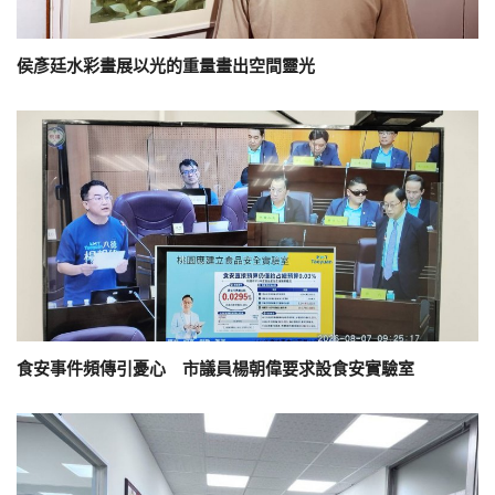
侯彥廷水彩畫展以光的重量畫出空間靈光
食安事件頻傳引憂心 市議員楊朝偉要求設食安實驗室