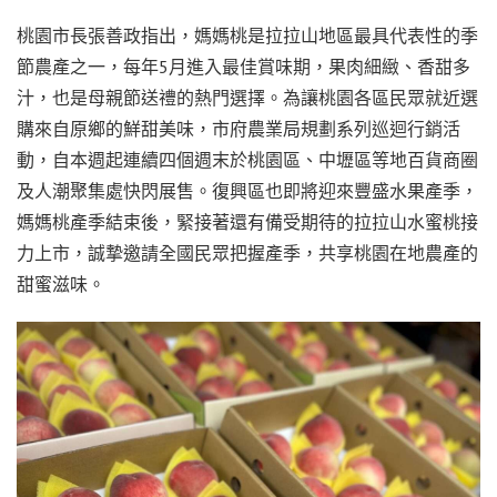
桃園市長張善政指出，媽媽桃是拉拉山地區最具代表性的季
節農產之一，每年5月進入最佳賞味期，果肉細緻、香甜多
汁，也是母親節送禮的熱門選擇。為讓桃園各區民眾就近選
購來自原鄉的鮮甜美味，市府農業局規劃系列巡迴行銷活
動，自本週起連續四個週末於桃園區、中壢區等地百貨商圈
及人潮聚集處快閃展售。復興區也即將迎來豐盛水果產季，
媽媽桃產季結束後，緊接著還有備受期待的拉拉山水蜜桃接
力上市，誠摯邀請全國民眾把握產季，共享桃園在地農產的
甜蜜滋味。