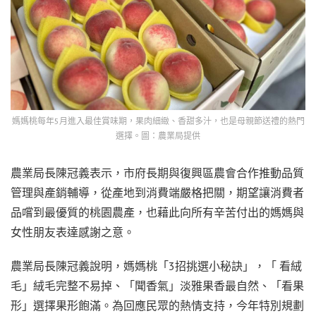
媽媽桃每年5月進入最佳賞味期，果肉細緻、香甜多汁，也是母親節送禮的熱門
選擇。圖：農業局提供
農業局長陳冠義表示，市府長期與復興區農會合作推動品質
管理與產銷輔導，從產地到消費端嚴格把關，期望讓消費者
品嚐到最優質的桃園農產，也藉此向所有辛苦付出的媽媽與
女性朋友表達感謝之意。
農業局長陳冠義說明，媽媽桃「3招挑選小秘訣」，「 看絨
毛」絨毛完整不易掉、「聞香氣」淡雅果香最自然、「看果
形」選擇果形飽滿。為回應民眾的熱情支持，今年特別規劃