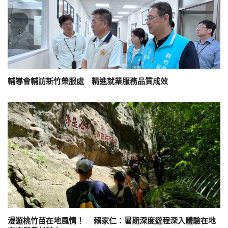
輔導會輔訪新竹榮服處 精進就業服務品質成效
漫遊桃竹苗在地風情！ 賴家仁：暑期深度遊程深入體驗在地