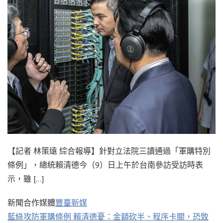
【記者 林策遠 綜合報導】針對立法院三讀通過「軍購特別
條例」，總統賴清德今（9）日上午於台南參訪受訪時表
示，雖 […]
新聞合作媒體
豐臺新媒
藍綠攻防軍購條例 賴清德憂：金額砍半、程序卡關，恐致