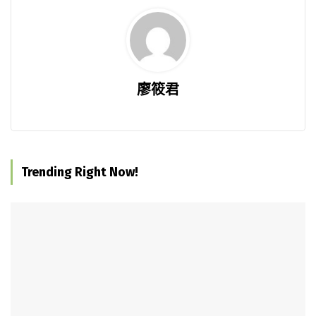
廖筱君
Trending Right Now!