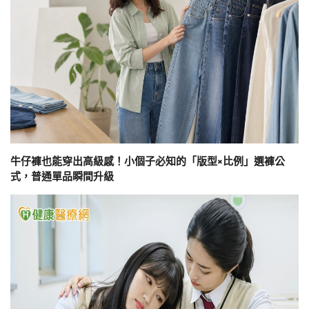
牛仔褲也能穿出高級感！小個子必知的「版型×比例」選褲公
式，普通單品瞬間升級