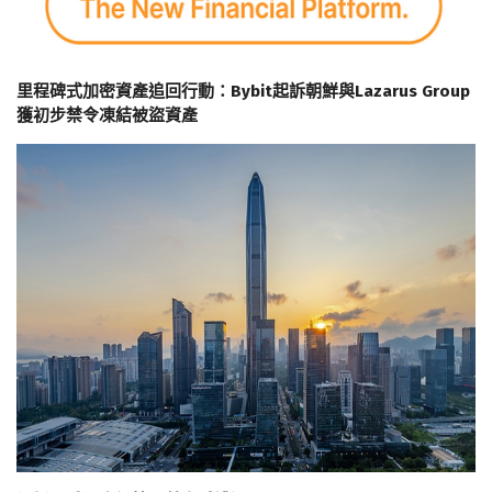
里程碑式加密資產追回行動：Bybit起訴朝鮮與Lazarus Group
獲初步禁令凍結被盜資產