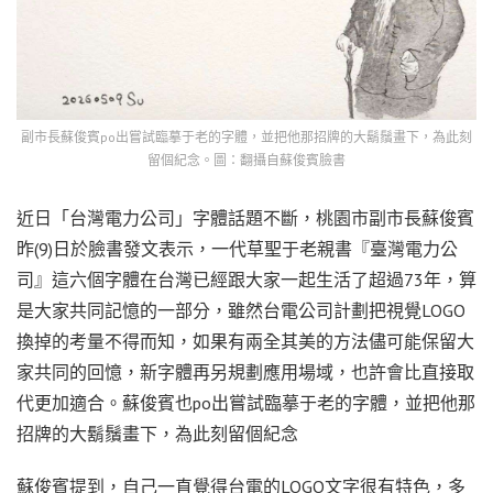
副市長蘇俊賓po出嘗試臨摹于老的字體，並把他那招牌的大鬍鬚畫下，為此刻
留個紀念。圖：翻攝自蘇俊賓臉書
近日「台灣電力公司」字體話題不斷，桃園市副市長蘇俊賓
昨(9)日於臉書發文表示，一代草聖于老親書『臺灣電力公
司』這六個字體在台灣已經跟大家一起生活了超過73年，算
是大家共同記憶的一部分，雖然台電公司計劃把視覺LOGO
換掉的考量不得而知，如果有兩全其美的方法儘可能保留大
家共同的回憶，新字體再另規劃應用場域，也許會比直接取
代更加適合。蘇俊賓也po出嘗試臨摹于老的字體，並把他那
招牌的大鬍鬚畫下，為此刻留個紀念
蘇俊賓提到，自己一直覺得台電的LOGO文字很有特色，多