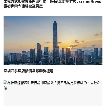
里程碑式加密資產追回行動：Bybit起訴朝鮮與Lazarus Group
獲初步禁令凍結被盜資產
深圳四季酒店傾情呈獻套房禮遇