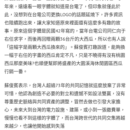
年來，遠遠看一眼字體就知道是台電了，但印象就僅此於
此，沒想到在台電公司更換LOGO的話題延燒下，許多資訊
也陸續跑出來，讓大家知道原來裡面還有這麼多有趣的故
事。原來這個字體是民國42年寫的，當年台電公司同仁向于
右任求字，而後再回贈兩顆36台斤的大西瓜，所以也有人說
「這幅字是兩顆大西瓜換來的」。蘇俊賓打趣說道，能夠換
一幅于右任的字畫的西瓜肯定不凡，只是不曉得有沒有桃園
西瓜那麼美味?也順便幫即將盛產的大園溪海休閒園區西瓜
行銷一番。
蘇俊賓表示，台灣人超過73年的共同記憶就這麼放棄了非常
可惜，他認為創造不必要的對立和遺憾不如設法雙贏，沒有
尊重歷史脈絡與共同資產的調整，冒然去做也引發大家擔
心，未來大到台灣的電力設施、建築，或小到一張繳費單，
慢慢也看不到這樣的字體了，而台灣跨世代的共同交集將越
來越少，也讓他開始感到失落