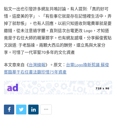
貼文一出也引發許多網友共鳴討論，有人提到:「真的好可
惜，這麼美的字」、「有些事它就是存在記憶裡生活中，弄
掉了就愁悵」，也有人回應，以前只知道收到電費單就是要
繳錢，從未注意過字體。直到這次台電更改 Logo，才知道
竟是于右任大師的親筆題字。也有網友感嘆，分享蘇俊賓貼
文說道: 于老豁達，兩顆大西瓜的酬勞，還立馬與大家分
享。可惜了一代草聖70多年的文化資產
本文章來自《
台灣線報
》。原文：
台電Logo換新惹議 蘇俊
賓臨摹于右任書法籲珍惜73年資產