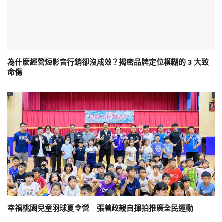
為什麼經營短影音行銷卻沒成效？揭密品牌定位模糊的 3 大致
命傷
幸福桃園兒童羽球夏令營 張善政親自揮拍推廣全民運動