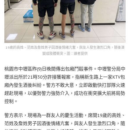
19歲的高姓、范姓及詹姓男子因酒後情緒亢奮，與友人發生激烈口角，隨後演
變成肢體衝突。圖：讀者提供
桃園市中壢區昨(9)日晚間傳出包廂鬥毆事件。中壢警分局中
壢派出所於21時30分許接獲報案，指稱新生路上一家KTV包
廂內發生酒後糾紛。警方不敢大意，立即啟動快打部隊火速
趕赴現場，以優勢警力強勢介入，成功在衝突擴大前將局勢
控制。
警方表示，現場為一群友人的慶生活動，席間19歲的高姓、
范姓及詹姓男子因酒後情緒亢奮，與友人發生激烈口角，隨