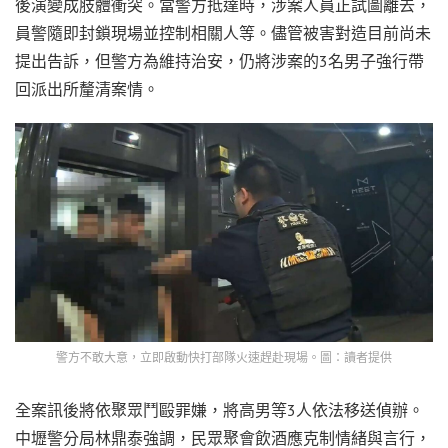
後演變成肢體衝突。當警方抵達時，涉案人員正試圖離去，
員警隨即封鎖現場並控制相關人等。儘管被害對造目前尚未
提出告訴，但警方為維持治安，仍將涉案的3名男子強行帶
回派出所釐清案情。
警方不敢大意，立即啟動快打部隊火速趕赴現場。圖：讀者提供
全案訊後將依聚眾鬥毆罪嫌，將高男等3人依法移送偵辦。
中壢警分局林鼎泰強調，民眾聚會飲酒應克制情緒與言行，