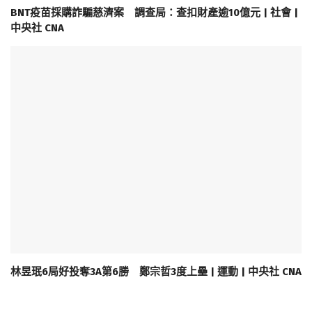
BNT疫苗採購詐騙慈濟案 調查局：查扣財產逾10億元 | 社會 |
中央社 CNA
林昱珉6局好投奪3A第6勝 鄭宗哲3度上壘 | 運動 | 中央社 CNA