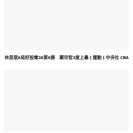
林昱珉6局好投奪3A第6勝 鄭宗哲3度上壘 | 運動 | 中央社 CNA