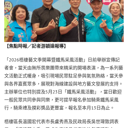
【焦點時報／記者游穎達報導】
「2026梧棲藝文季開幕暨鐵馬采風活動」日前舉辦宣傳記
者會，當天由無所畏樂團帶來精采的開場表演，為一系列藝
文活動正式暖身，吸引現場民眾駐足參與氣氛熱絡，當天參
與各界嘉賓眾多，展現對海線建設與地方藝文發展的支持。
主辦單位也特別提及5月23日「鐵馬采風活動」，當日歡迎
一般民眾共同參與同樂，更可提早報名參加騎乘鐵馬采風
行，騎乘禮及摸彩獎品更豐富，報名至本月13日為止。
梧棲區長溫國宏代表市長盧秀燕及民政局長吳世瑋致詞表