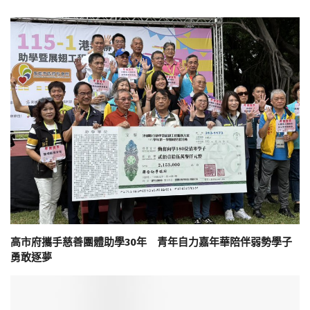
高市府攜手慈善團體助學30年 青年自力嘉年華陪伴弱勢學子
勇敢逐夢