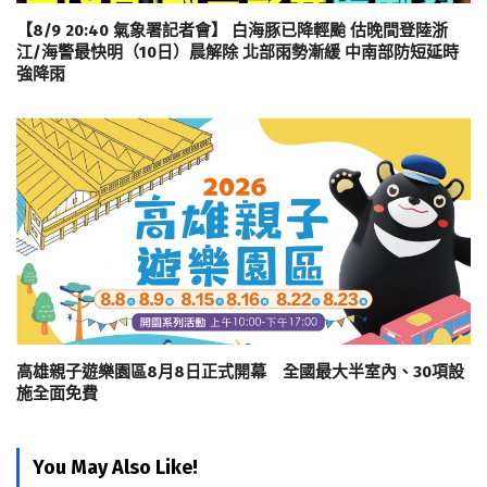
【8/9 20:40 氣象署記者會】 白海豚已降輕颱 估晚間登陸浙
江/海警最快明（10日）晨解除 北部雨勢漸緩 中南部防短延時
強降雨
高雄親子遊樂園區8月8日正式開幕 全國最大半室內、30項設
施全面免費
You May Also Like!