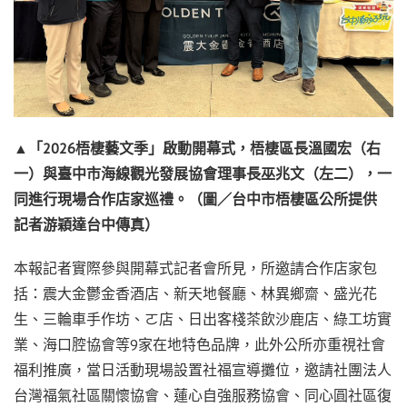
▲「2026
梧棲藝文季」啟動開幕式，梧棲區長溫國宏（右
一）與臺中市海線觀光發展協會理事長巫兆文（左二），一
同進行現場合作店家巡禮。（圖／台中市梧棲區公所提供
記者游穎達台中傳真）
本報記者實際參與開幕式記者會所見，所邀請合作店家包
括：震大金鬱金香酒店、新天地餐廳、林異鄉齋、盛光花
生、三輪車手作坊、ㄛ店、日出客棧茶飲沙鹿店、綠工坊實
業、海口腔協會等9家在地特色品牌，此外公所亦重視社會
福利推廣，當日活動現場設置社福宣導攤位，邀請社團法人
台灣福氣社區關懷協會、蓮心自強服務協會、同心圓社區復