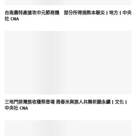
台南農特產搶攻中元節商機 部分所得捐熊本賑災 | 地方 | 中央
社 CNA
三地門排灣族收穫祭登場 周春米與族人共舞祈願永續 | 文化 |
中央社 CNA