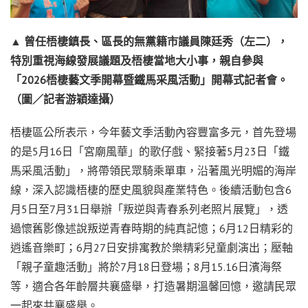
▲
曾任梧棲鎮長、區長的無黨籍市議員陳廷秀（左二），
特別重視海線發展議題及梧棲當地大小事，親自參與
「2026
梧棲藝文季開幕暨鐵馬采風活動」開幕式記者會。
（圖／記者游穎達攝）
梧棲區公所表示，今年藝文季活動內容豐富多元，首先登場
的是5月16日「宮廟風華」的歌仔戲、緊接著5月23日「鐵
馬采風活動」，將帶領民眾騎乘單車，沿著風光明媚的海岸
線，深入認識梧棲的歷史風貌與產業特色。後續活動包含6
月5日至7月31日舉辦「叛逆與青春系列老照片展覽」，透
過懷舊影像述說叛逆青春時期的純真記憶；6月12日精彩的
逍遙音樂町；6月27日安排寓教於樂精彩兒童劇演出；壓軸
「親子童趣活動」將於7月18日登場；8月15.16日濱海祭
等，適合各年齡層共襄盛舉，打造暑期溫馨回憶，邀請民眾
一起來共襄盛舉。