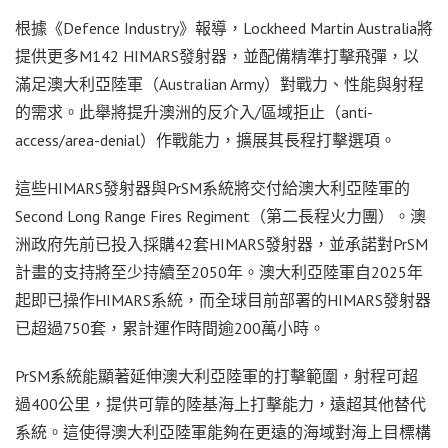
根據《Defence Industry》報導，Lockheed Martin Australia將
提供更多M142 HIMARS發射器，並配備精準打擊飛彈，以
滿足澳大利亞陸軍（Australian Army）對戰力、性能與射程
的需求。此舉將提升澳洲的反介入/區域拒止（anti-
access/area-denial）作戰能力，擴展其長程打擊選項。
這些HIMARS發射器與PrSM系統將交付給澳大利亞陸軍的
Second Long Range Fires Regiment（第二長程火力團）。澳
洲政府先前已投入採購42套HIMARS發射器，並承諾對PrSM
計畫的支持將至少持續至2050年。澳大利亞陸軍自2025年
起即已操作HIMARS系統，而全球目前部署的HIMARS發射器
已超過750套，累計運作時間逾200萬小時。
PrSM系統能顯著延伸澳大利亞陸軍的打擊範圍，射程可超
過400公里，提供可靠的陸基海上打擊能力，遠超其他替代
系統。這使得澳大利亞陸軍能夠在更遠的海域對海上目標構