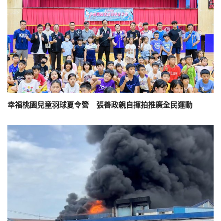
幸福桃園兒童羽球夏令營 張善政親自揮拍推廣全民運動