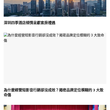
深圳四季酒店傾情呈獻套房禮遇
為什麼經營短影音行銷卻沒成效？揭密品牌定位模糊的 3 大致
命傷