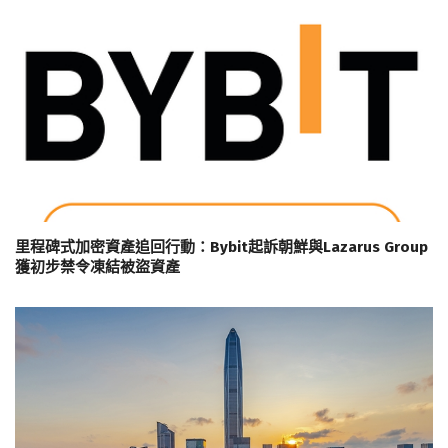
里程碑式加密資產追回行動：Bybit起訴朝鮮與Lazarus Group
獲初步禁令凍結被盜資產