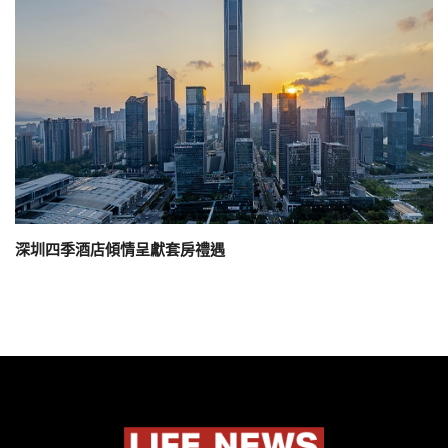
深圳四季酒店傾情呈獻套房禮遇