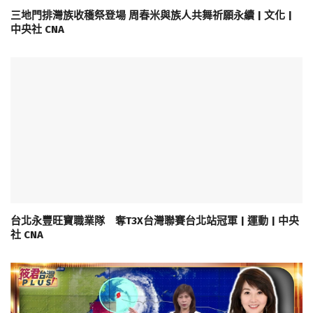
三地門排灣族收穫祭登場 周春米與族人共舞祈願永續 | 文化 |
中央社 CNA
台北永豐旺寶職業隊 奪T3X台灣聯賽台北站冠軍 | 運動 | 中央
社 CNA