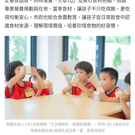
定餐食品質。同時落實「三章1Q」及安心食材把關，透過
專業營養規劃與在地、當季食材，讓孩子不只吃得飽，更吃
得均衡安心。市府也結合食農教育，讓孩子從日常飲食中認
識食材來源、理解環境價值，培養珍惜食物的好習慣。
桃園市自115年2月起推動「生生喝鮮乳－桃園鈣健康」，提供2至12歲幼兒及
學童每週兌領1瓶鮮乳或豆漿。圖：教育局提供