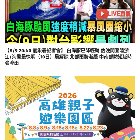
【8/9 20:40 氣象署記者會】 白海豚已降輕颱 估晚間登陸浙
江/海警最快明（10日）晨解除 北部雨勢漸緩 中南部防短延時
強降雨