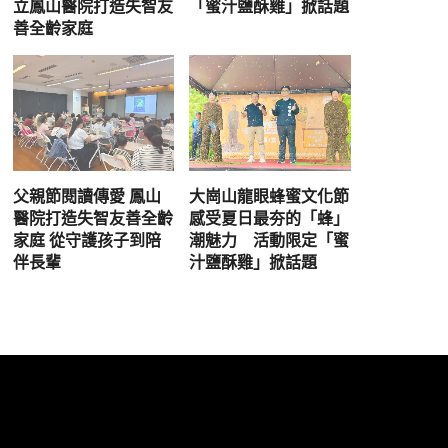
立鳳山醫院打造失智友
「蜜汁鹽酥雞」掀話題
善全齡家庭
父親節閱讀傳愛 鳳山
大崗山龍眼蜂蜜文化節
醫院打造失智友善全齡
感受夏日最夯的「蜂」
家庭 從守護孩子到陪
潮魅力 活動限定「蜜
伴長輩
汁鹽酥雞」掀話題