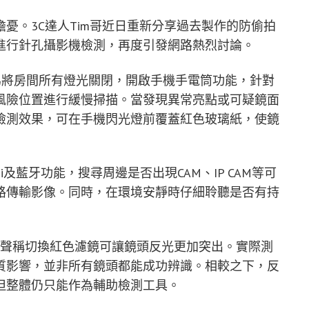
憂。3C達人Tim哥近日重新分享過去製作的防偷拍
進行針孔攝影機檢測，再度引發網路熱烈討論。
為將房間所有燈光關閉，開啟手機手電筒功能，針對
風險位置進行緩慢掃描。當發現異常亮點或可疑鏡面
檢測效果，可在手機閃光燈前覆蓋紅色玻璃紙，使鏡
i及藍牙功能，搜尋周邊是否出現CAM、IP CAM等可
路傳輸影像。同時，在環境安靜時仔細聆聽是否有持
測法，聲稱切換紅色濾鏡可讓鏡頭反光更加突出。實際測
質影響，並非所有鏡頭都能成功辨識。相較之下，反
但整體仍只能作為輔助檢測工具。