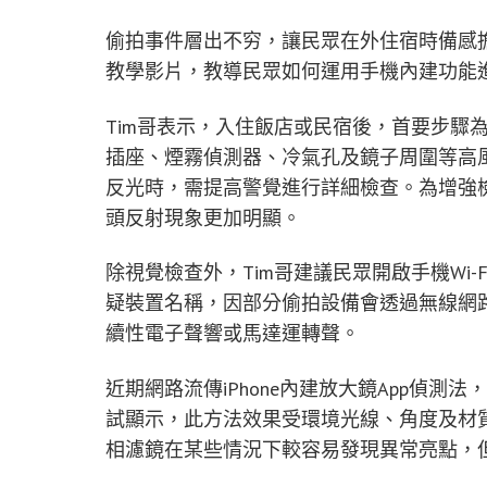
偷拍事件層出不穷，讓民眾在外住宿時備感擔
教學影片，教導民眾如何運用手機內建功能
Tim哥表示，入住飯店或民宿後，首要步驟
插座、煙霧偵測器、冷氣孔及鏡子周圍等高
反光時，需提高警覺進行詳細檢查。為增強
頭反射現象更加明顯。
除視覺檢查外，Tim哥建議民眾開啟手機Wi-F
疑裝置名稱，因部分偷拍設備會透過無線網
續性電子聲響或馬達運轉聲。
近期網路流傳iPhone內建放大鏡App偵
試顯示，此方法效果受環境光線、角度及材
相濾鏡在某些情況下較容易發現異常亮點，