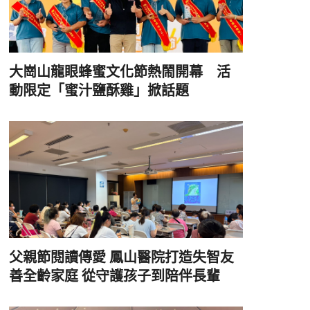
大崗山龍眼蜂蜜文化節熱鬧開幕 活
動限定「蜜汁鹽酥雞」掀話題
父親節閱讀傳愛 鳳山醫院打造失智友
善全齡家庭 從守護孩子到陪伴長輩