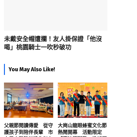
未戴安全帽遭攔！友人掛保證「他沒
喝」桃園騎士一吹秒破功
You May Also Like!
父親節閱讀傳愛 從守
大崗山龍眼蜂蜜文化節
護孩子到陪伴長輩 市
熱鬧開幕 活動限定