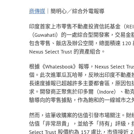
商傳媒
｜簡明心／綜合外電報導
印度首家上市零售不動產投資信託基金（REIT）Ne
（Guwahati）的一處綜合型開發案，交易金
包含零售、飯店及辦公空間，總面積達 12
Nexus Select Trust 的資產組合。
根據《Whalesbook》報導，Nexus Select 
個。此次進軍瓜瓦哈蒂，反映出印度不動產
長速度據報已超越許多主要都會區，原因包
求。開發商正聚焦於印多爾（Indore）、勒克瑙
驗導向的零售據點，作為飽和的一線城市之
然而，這筆收購案的估值引發市場關注。財經分析機構 Ma
估值「非常昂貴」，並給予「持有」評級，指其品質
Select Trust 股價約為 157 盧比，市值接