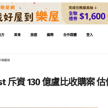
地方
美食
旅遊
國際
合作媒體
登入
值受市場審視
t Trust 斥資 130 億盧比收購