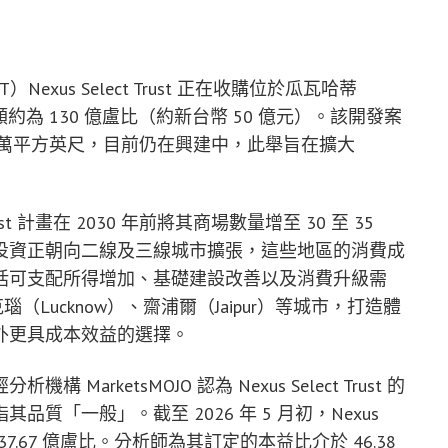
xus Select Trust 正在收購位於瓜瓦哈蒂
額約為 130 億盧比（約新台幣 50 億元）。該開發案
0 萬平方英尺，目前仍在興建中，此舉旨在擴大
Trust 計畫在 2030 年前將其商場數量增至 30 至 35
投資正朝向二線及三線城市擴張，這些地區的消費成
括可支配所得增加、基礎建設改善以及消費升級需
（Lucknow）、齋浦爾（Jaipur）等城市，打造體
外更具成本效益的選擇。
rketsMOJO 認為 Nexus Select Trust 的
「一般」。截至 2026 年 5 月初，Nexus
近 237.67 億盧比。分析師為其訂定的本益比介於 46.38