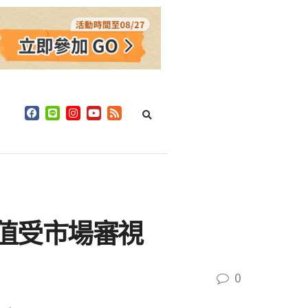
案 估值受市場審視
0