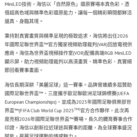
MiniLED技術，海信以「自然原色」還原賽場本真色彩，憑
借超高色域與精準色彩還原能力，讓每一個精彩瞬間都鮮活
逼真、身臨其境。
秉持對真實畫質與精準呈現的極致追求，海信將出任2026
年國際足聯世界盃™官方獨家視頻助理裁判(VAR)回放電視供
應商。海信為世界盃視頻操作室(VOR)配備高端RGB MiniLED
顯示屏，助力視頻助理裁判以高清畫質、精準色彩、真實細
節回看賽事畫面。
海信長期深耕「美麗足球」這一賽事。品牌曾連續多屆贊助
國際足聯世界盃™、三度攜手歐足聯歐洲足球錦標賽(UEFA
European Championships)，並成為2025年國際足聯俱樂部世
TM)
界盃™(FIFA Club World Cup 2025
官方合作夥伴，此次再
度亮相2026年國際足聯世界盃™賽場。長久的體育賽事合作
印證，海信以創新拉近球迷與賽事的距離，為全球賽事盛況
賦能，昇華足球運動的情感魅力。