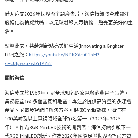
借助這支2026年世界盃主題廣告片，海信持續將全球關注
度轉化為情感共鳴，以足球凝聚大眾情懷，點亮更美好的生
活。
點擊此處，共赴創新點亮美好生活(Innovating a Brighter
Life)之旅：
https://youtu.be/NDKXdcu01bM?
si=cUlpwsu7wbYlPYn8
關於海信
海信成立於1969年，是全球知名的家電與消費電子品牌，
業務覆蓋160多個國家和地區，專注於提供高質量的多媒體
產品、家電及智能IT解決方案。根據Omdia數據，海信在
100英吋及以上電視領域全球排名第一（2023年-2025
年）。作為RGB MiniLED技術的開創者，海信持續引領下一
代RGB MiniLED創新。作為2026年國際足聯世界盃™官方贊