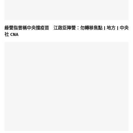
綠營指曾稱中央擋疫苗 江啟臣陣營：勿轉移焦點 | 地方 | 中央
社 CNA