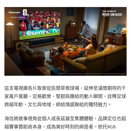
這支電視廣告片取景從民間草根球場，延伸至滿懷期待的千
家萬戶客廳，定格歡樂、堅韌與團結的動人瞬間，詮釋足球
跨越年齡、文化與地域，締結情感聯結的獨特魅力。
海信將敘事視角從個人成長延展至集體體驗，品牌定位也超
越賽事贊助商本身，成為美好時刻的締造者。依托RGB