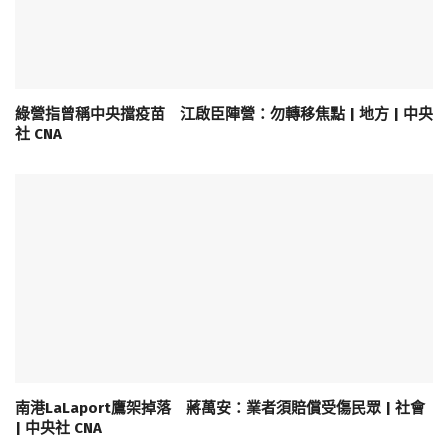
綠營指曾稱中央擋疫苗 江啟臣陣營：勿轉移焦點 | 地方 | 中央
社 CNA
南港LaLaport鷹架掉落 蔣萬安：業者須賠償受傷民眾 | 社會
| 中央社 CNA