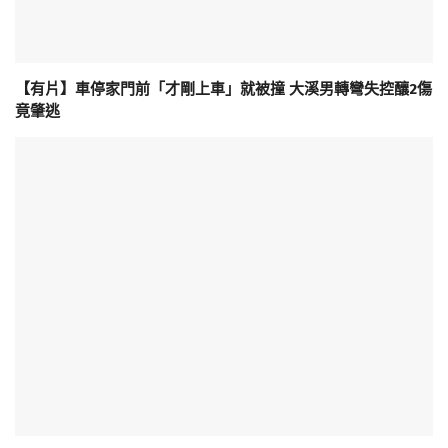
【有片】車停家門前「才剛上車」就被撞 大溪男轉彎失控釀2傷
竟肇逃