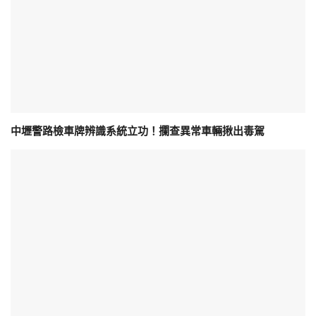
中壢警路檢車牌辨識系統立功！攔查異常車輛揪出毒駕