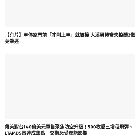
【有片】車停家門前「才剛上車」就被撞 大溪男轉彎失控釀2傷
竟肇逃
傳美對台140億美元軍售聚焦防空升級！500枚愛三增程飛彈、
LTAMDS雷達成焦點 交期恐受產能影響