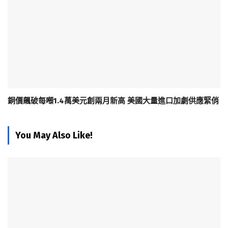
銅價飆破每噸1.4萬美元創兩月新高 美國大量進口加劇供應緊俏
You May Also Like!