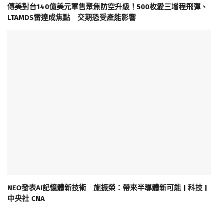
傳美對台140億美元軍售聚焦防空升級！500枚愛三增程飛彈、
LTAMDS雷達成焦點 交期恐受產能影響
NEO發表AI記憶體新技術 施振榮：帶來半導體新可能 | 科技 |
中央社 CNA