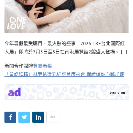
今年暑假最受矚目、最火熱的盛事「2026 TRE台北國際紅
人展」即將於7月3日至5日在南港展覽館2館盛大登場。 […]
新聞合作媒體
豐臺新媒
「童話妖精」林芽依微乳細腰首度來台 保證讓你心跳加速