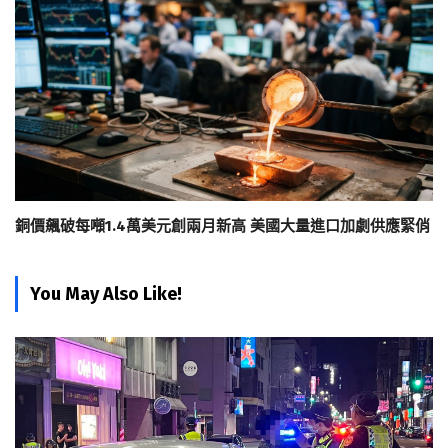
銅價飆破每噸1.4萬美元創兩月新高 美國大量進口加劇供應緊俏
You May Also Like!