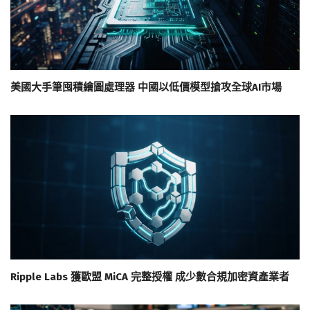
美國大手筆囤積繪圖處理器 中國以低價模型搶攻全球AI市場
Ripple Labs 獲歐盟 MiCA 完整授權 成少數合規加密資產業者