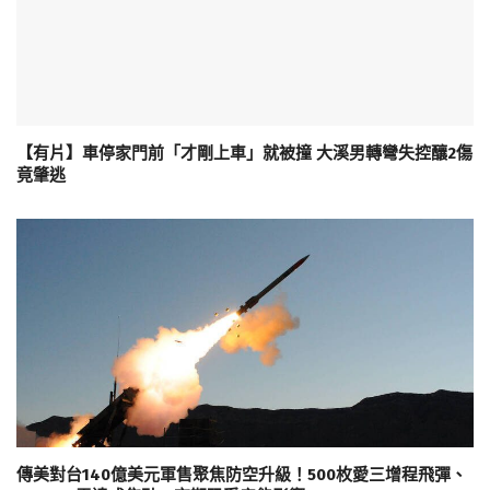
【有片】車停家門前「才剛上車」就被撞 大溪男轉彎失控釀2傷
竟肇逃
傳美對台140億美元軍售聚焦防空升級！500枚愛三增程飛彈、