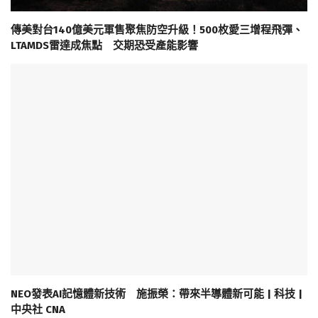
傳美對台140億美元軍售聚焦防空升級！500枚愛三增程飛彈、
LTAMDS雷達成焦點 交期恐受產能影響
NEO發表AI記憶體新技術 施振榮：帶來半導體新可能 | 科技 |
中央社 CNA