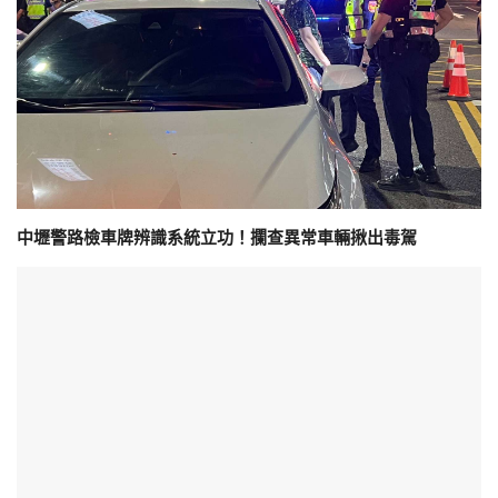
中壢警路檢車牌辨識系統立功！攔查異常車輛揪出毒駕