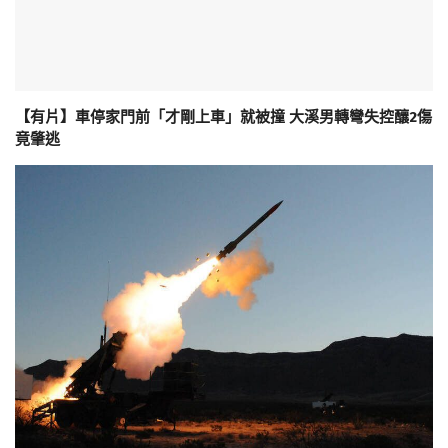
【有片】車停家門前「才剛上車」就被撞 大溪男轉彎失控釀2傷
竟肇逃