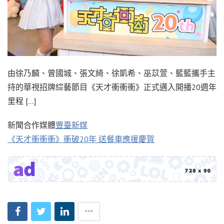
由徐乃麟、曾國城、張文綺、徐凱希、巫苡萱、籃籃攜手主
持的華視招牌綜藝節目《天才衝衝衝》正式邁入開播20週年
里程 […]
新聞合作媒體
豐臺新媒
《天才衝衝衝》衝破20年 送餐車應援慶賀