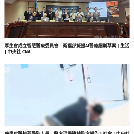
厚生會成立智慧醫療委員會 衛福部擬提AI醫療細則草案 | 生活
| 中央社 CNA
病患攻擊耕莘醫院人員 警方現場逮捕院方提告 | 社會 | 中央社