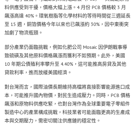
料供應受到干擾，價格大幅上漲。4 月份 PCB 價格較 3 月
飆漲高達 40%。環氧樹脂等化學材料的等待時間從三週延長
至 15 週，銅箔價格今年以來也已飆漲約 30%，因中東衝突
加劇了物流瓶頸。
部分產業仍面臨挑戰，例如化肥公司 Mosaic 因伊朗戰事導
致硫磺及其他原料價格飆漲而獲利不如預期。此外，美國
10 年期公債殖利率攀升至 4.40%，這可能推高房貸及其他
貸款利率，進而放緩美國經濟。
對台灣而言，國際油價長期維持高檔將直接影響能源進口成
本，可能推升國內物價，對民生造成壓力。同時，PCB 價格
飆漲和原物料供應吃緊，也對台灣作為全球重要電子零組件
製造中心的產業構成挑戰，科技業者可能面臨更高的生產成
本與交期壓力，需密切關注供應鏈的穩定性。