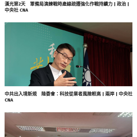
漢光第2天 軍備局演練戰時產線疏遷強化作戰持續力 | 政治 |
中央社 CNA
中共出入境新規 陸委會：科技從業者風險較高 | 兩岸 | 中央社
CNA