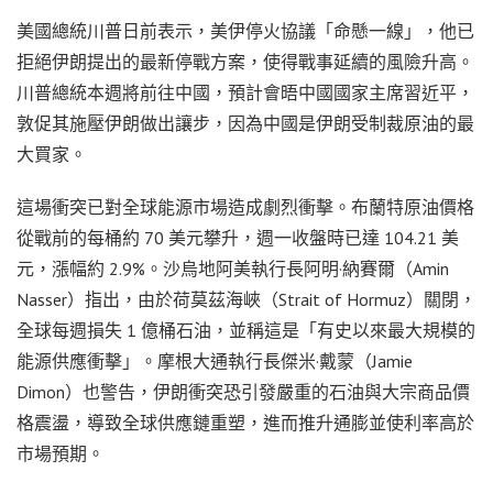
美國總統川普日前表示，美伊停火協議「命懸一線」，他已
拒絕伊朗提出的最新停戰方案，使得戰事延續的風險升高。
川普總統本週將前往中國，預計會晤中國國家主席習近平，
敦促其施壓伊朗做出讓步，因為中國是伊朗受制裁原油的最
大買家。
這場衝突已對全球能源市場造成劇烈衝擊。布蘭特原油價格
從戰前的每桶約 70 美元攀升，週一收盤時已達 104.21 美
元，漲幅約 2.9%。沙烏地阿美執行長阿明·納賽爾（Amin
Nasser）指出，由於荷莫茲海峽（Strait of Hormuz）關閉，
全球每週損失 1 億桶石油，並稱這是「有史以來最大規模的
能源供應衝擊」。摩根大通執行長傑米·戴蒙（Jamie
Dimon）也警告，伊朗衝突恐引發嚴重的石油與大宗商品價
格震盪，導致全球供應鏈重塑，進而推升通膨並使利率高於
市場預期。