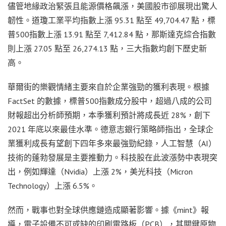
儘管地緣政治緊張且能源價格飆漲，美國股市卻展現出驚人
韌性。道瓊工業平均指數上漲 95.31 點至 49,704.47 點，標
普500指數上漲 13.91 點至 7,412.84 點，那斯達克綜合指數
則上漲 27.05 點至 26,274.13 點，三大指數均創下歷史新
高。
華爾街的樂觀情緒主要來自於企業強勁的獲利表現。根據
FactSet 的數據，標普500指數成分股中，超過八成的公司
財報超出分析師預期，本季獲利預計將成長近 28%，創下
2021 年底以來最佳水準。德意志銀行策略師指出，全球企
業獲利成長有望創下四年多來最強勁紀錄，人工智慧（AI）
技術的蓬勃發展是主要推動力。科技股在此波漲勢中表現突
出，例如輝達（Nvidia）上漲 2%，美光科技（Micron
Technology）上漲 6.5%。
然而，戰事也對全球供應鏈造成顯著影響。據《mint》報
導，電子設備不可或缺的印刷電路板（PCB），其關鍵原物