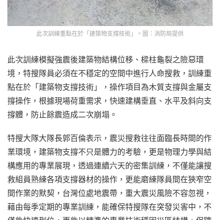
此次訓練重點在於「建築物支撐技術」。圖：消防局提供
此次訓練模擬強震後建築物結構位移、樑柱龜裂之險惡環
境，特搜隊員必須在不穩定的空間中進行人命搜救，訓練重
點在於「建築物支撐技術」，操作項目為木質支撐與金屬支
撐操作，根據現場荷重需求，快速建構垂直、水平及斜向支
撐體，防止餘震造成二次崩塌。
特搜大隊大隊長郭百倫表示，震災搜救往往面臨長時間的作
業環境，建築物支撐不只是體力的考驗，更是物理力學與結
構應用的專業展現，透過連續六天的密集訓練，不僅能讓搜
救組員熟練各項支撐器材的操作，更能磨練隊員間在狹窄空
間作業的默契，台灣位處地震帶，重大震災風險不容忽視，
藉由每季定期的專業訓練，能確保特搜隊在突發災害中，不