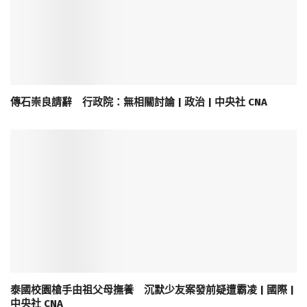
傳石崇良請辭 行政院：無相關討論 | 政治 | 中央社 CNA
泰國校園槍手由祖父母撫養 沉默少友案發前疑遭霸凌 | 國際 |
中央社 CNA