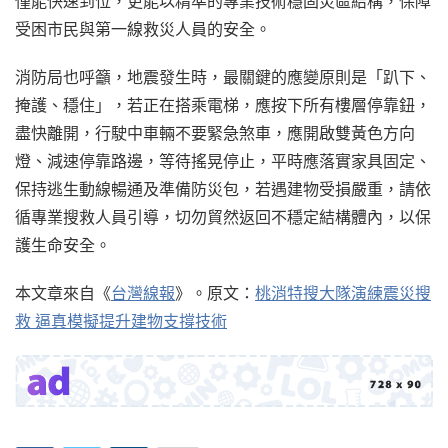
僅能快速到位，更能以精準的專業技術穩固災區結構，保障
受困市民與第一線救災人員的安全。
消防局也呼籲，地震發生時，最關鍵的應變原則是「趴下、
掩護、穩住」，若正在搭乘電梯，應按下所有樓層停靠鈕，
盡快離開，行駛中車輛不要緊急煞車，應開啟雙黃色方向
燈、減速停靠路邊，等待搖晃停止，平時應落實家具固定、
保持逃生動線暢通及準備防災包，若遇建物受損嚴重，請依
循專業搜救人員引導，切勿貿然返回不穩定結構體內，以保
護生命安全。
本文章來自《
台灣線報
》。原文：
桃消特搜大隊演練震災搜
救 逼真模擬提升建物支撐技術