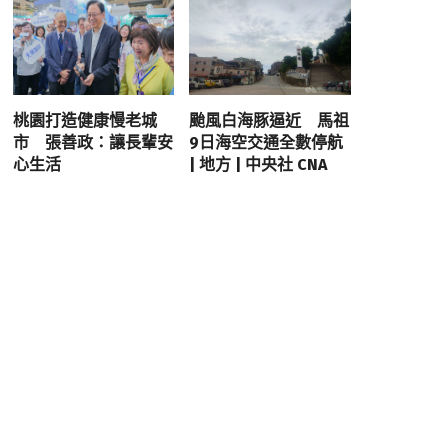
桃園打造健康慢老城
颱風白海豚逼近 馬祖
市 張善政：讓長輩安
9日海空交通全數停航
心生活
| 地方 | 中央社 CNA