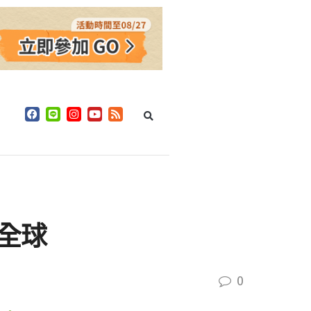
結全球
0