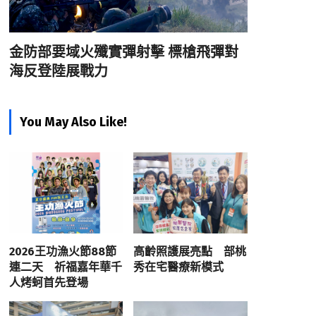
金防部要域火殲實彈射擊 標槍飛彈對
海反登陸展戰力
You May Also Like!
2026王功漁火節88節
高齡照護展亮點 部桃
連二天 祈福嘉年華千
秀在宅醫療新模式
人烤蚵首先登場