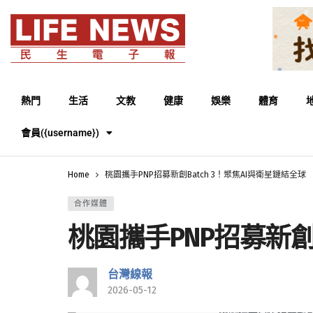
熱門
生活
文教
健康
娛樂
體育
會員({username})
Home
桃園攜手PNP招募新創Batch 3！聚焦AI與衛星鏈結全球
合作媒體
桃園攜手PNP招募新創B
台灣線報
2026-05-12