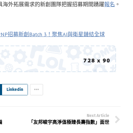
具海外拓展需求的新創團隊把握招募期間踴躍
報名
。
NP招募新創Batch 3！聚焦AI與衛星鏈結全球
Linkedin
Next Article
騙
「友邦峻宇高淨值極臻長壽指數」面世