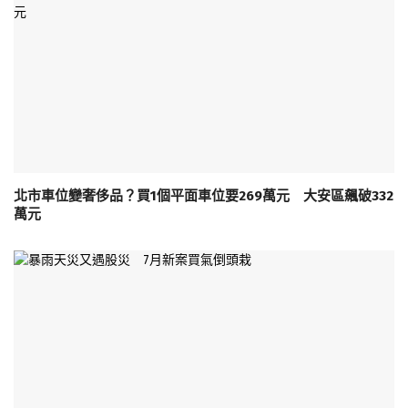
北市車位變奢侈品？買1個平面車位要269萬元 大安區飆破332
萬元