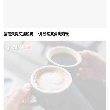
暴雨天災又遇股災 7月新案買氣倒頭栽