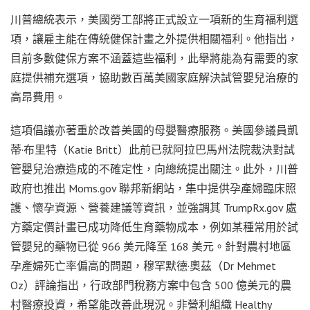
川普總統表示，美國勞工部將正式設立一項新的生育福利選
項，讓雇主能在傳統健保計畫之外提供相關福利。他指出，
目前多數健保方案不涵蓋這些福利，此舉將能為有需要的家
庭提供補充選項，協助數百萬美國家庭解決試管嬰兒治療的
高昂費用。
這項倡議亦著重於改善美國的母嬰醫療服務。美國參議員凱
蒂·布里特（Katie Britt）此前已就阿拉巴馬州法院裁決對試
管嬰兒治療造成的不確定性，向總統提出關注。此外，川普
政府也推出 Moms.gov 聯邦新網站，集中提供孕產婦臨床照
護、懷孕資源、營養建議等資訊，並強調其 TrumpRx.gov 處
方藥定價計畫已成功降低生育藥物成本，例如某種常用於試
管嬰兒的藥物已從 966 美元降至 168 美元。針對農村地區
孕產婦死亡率偏高的問題，穆罕默德·奧茲（Dr Mehmet
Oz）評論指出，行政部門稅務方案中包含 500 億美元的農
村醫療投資，希望能改善此現況。非營利組織 Healthy