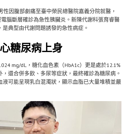
歲男性因腹部劇痛至臺中榮民總醫院嘉義分院就醫，
，經電腦斷層確診為急性胰臟炎。新陳代謝科張育睿醫
，是典型由代謝問題誘發的急性病症。
心糖尿病上身
 mg/dL，糖化血色素（HbA1c）更是處於12.1%
外，還合併多飲、多尿等症狀，最終確診為糖尿病。
血液可能呈現乳白混濁狀，顯示血脂已大量堆積並嚴