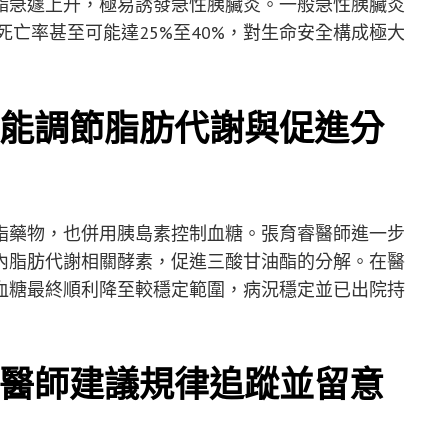
酯急遽上升，極易誘發急性胰臟炎。一般急性胰臟炎
死亡率甚至可能達25%至40%，對生命安全構成極大
能調節脂肪代謝與促進分
脂藥物，也併用胰島素控制血糖。張育睿醫師進一步
內脂肪代謝相關酵素，促進三酸甘油酯的分解。在醫
血糖最終順利降至較穩定範圍，病況穩定並已出院持
醫師建議規律追蹤並留意