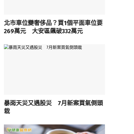
北市車位變奢侈品？買1個平面車位要
269萬元 大安區飆破332萬元
暴雨天災又遇股災 7月新案買氣倒頭
栽