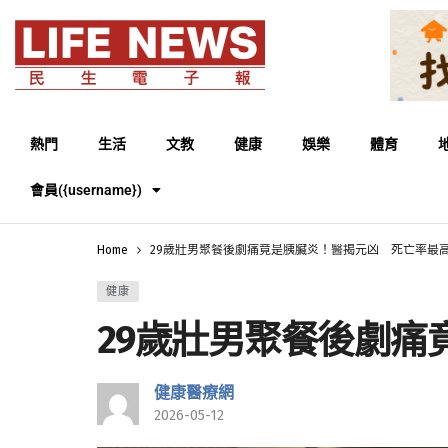
熱門
生活
文教
健康
娛樂
體育
會員({username})
Home
29歲壯男聚餐後劇痛竟是胰臟炎！醫揭元凶 死亡率最高
健康
29歲壯男聚餐後劇痛
健康醫療網
2026-05-12