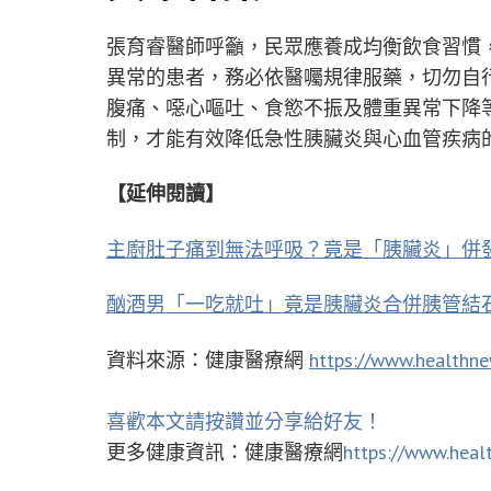
張育睿醫師呼籲，民眾應養成均衡飲食習慣
異常的患者，務必依醫囑規律服藥，切勿自
腹痛、噁心嘔吐、食慾不振及體重異常下降
制，才能有效降低急性胰臟炎與心血管疾病
【延伸閱讀】
主廚肚子痛到無法呼吸？竟是「胰臟炎」併
酗酒男「一吃就吐」竟是胰臟炎合併胰管結石
資料來源：健康醫療網
https://www.healthn
喜歡本文請按讚並分享給好友！
更多健康資訊：健康醫療網
https://www.heal