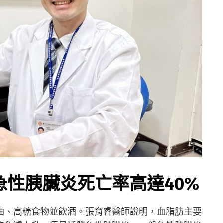
急性胰臟炎死亡率高達40%
油、高糖食物並飲酒。張育睿醫師說明，血脂肪主要