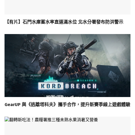
【有片】石門水庫蓄水率直逼滿水位 北水分署發布防洪警示
GearUP 與《逃離塔科夫》攜手合作，提升新賽季線上遊戲體驗