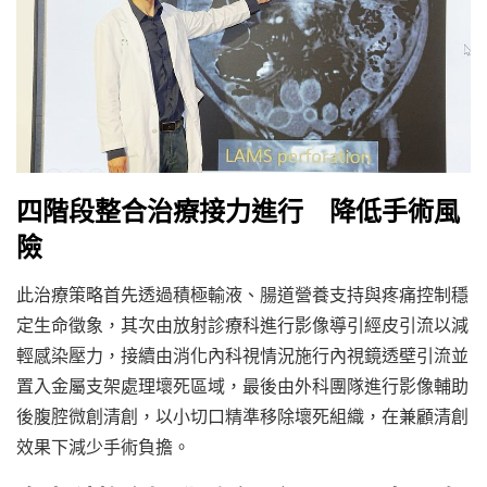
四階段整合治療接力進行 降低手術風
險
此治療策略首先透過積極輸液、腸道營養支持與疼痛控制穩
定生命徵象，其次由放射診療科進行影像導引經皮引流以減
輕感染壓力，接續由消化內科視情況施行內視鏡透壁引流並
置入金屬支架處理壞死區域，最後由外科團隊進行影像輔助
後腹腔微創清創，以小切口精準移除壞死組織，在兼顧清創
效果下減少手術負擔。