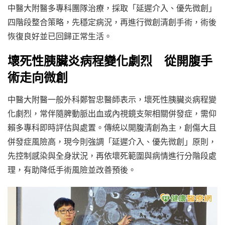
中醫大附醫多專科團隊治療，採取「延遲介入、優先微創」
四階段整合策略，先穩定病況，再進行微創清創手術，術後
恢復良好並已回歸正常生活。
壞死性胰臟炎病程變化劇烈 從開腹手
術走向微創
中醫大附醫一般外科鄭智忠醫師表示，壞死性胰臟炎病程變
化劇烈，常伴隨脾動脈出血或內視鏡支架相關併發症，需仰
賴多專科即時評估與處置。傳統以開腹清創為主，創傷大且
併發症風險高，現今則強調「延遲介入、優先微創」原則，
先控制感染與全身狀況，再依壞死範圍與病情進行分階段處
理，有助降低手術風險並改善預後。