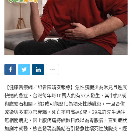
【健康醫療網／記者陳靖安報導】急性胰臟炎為常見且進展
快速的急症，台灣每年每10萬人約有37人發生，其中約7成
與膽結石相關，約2成可能惡化為壞死性胰臟炎，一旦合併
感染與多重器官衰竭，死亡率可高達6成。39歲許先生過往
無相關病史，因上腹疼痛持續數日誤以為胃脹氣，直到症狀
加劇才就醫，檢查發現為膽結石引發急性壞死性胰臟炎。經