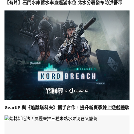
【有片】石門水庫蓄水率直逼滿水位 北水分署發布防洪警示
GearUP 與《逃離塔科夫》攜手合作，提升新賽季線上遊戲體驗