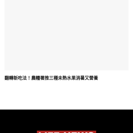
翻轉新吃法！農糧署推三種未熟水果消暑又營養