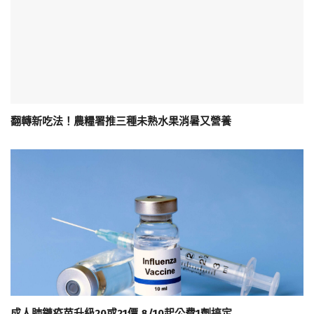
翻轉新吃法！農糧署推三種未熟水果消暑又營養
成人肺鏈疫苗升級20或21價 8/10起公費1劑搞定