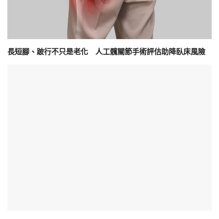
長短腳、跛行不只是老化 人工髖關節手術評估助降臥床風險