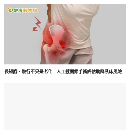
長短腳、跛行不只是老化 人工髖關節手術評估助降臥床風險