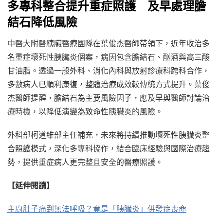
多專科整合提升重症照護 及早處理膽
結石降低風險
中醫大附醫胰臟醫療團隊在葉俊杰醫師帶領下，近年收治多
名重症壞死性胰臟炎個案，病因包含膽結石、酗酒與高三酸
甘油脂。透過一般外科、消化內科與放射診療科跨科合作，
多數病人已順利康復，整體治療成效較傳統方式提升。葉俊
杰醫師提醒，膽結石為主要風險因子，應及早與醫師討論治
療時機，以降低演變為致命性胰臟炎的風險。
外科部柯道維部主任補充，未來將持續推動壞死性胰臟炎整
合照護模式，深化多專科協作，結合臨床經驗與國際治療趨
勢，提供重症病人更完整且安全的醫療照護。
【延伸閱讀】
主廚肚子痛到無法呼吸？竟是「胰臟炎」併發症喪命