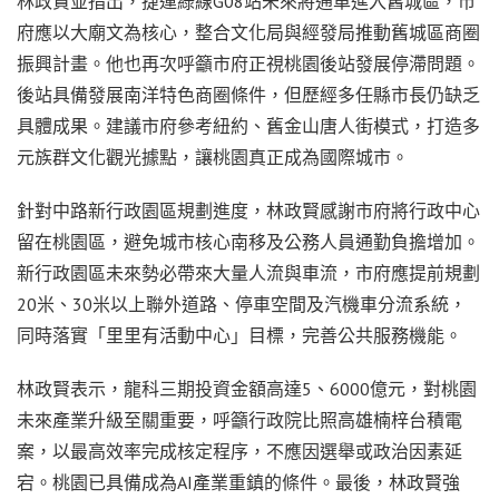
林政賢並指出，捷運綠線G08站未來將通車進入舊城區，市
府應以大廟文為核心，整合文化局與經發局推動舊城區商圈
振興計畫。他也再次呼籲市府正視桃園後站發展停滯問題。
後站具備發展南洋特色商圈條件，但歷經多任縣市長仍缺乏
具體成果。建議市府參考紐約、舊金山唐人街模式，打造多
元族群文化觀光據點，讓桃園真正成為國際城市。
針對中路新行政園區規劃進度，林政賢感謝市府將行政中心
留在桃園區，避免城市核心南移及公務人員通勤負擔增加。
新行政園區未來勢必帶來大量人流與車流，市府應提前規劃
20米、30米以上聯外道路、停車空間及汽機車分流系統，
同時落實「里里有活動中心」目標，完善公共服務機能。
林政賢表示，龍科三期投資金額高達5、6000億元，對桃園
未來產業升級至關重要，呼籲行政院比照高雄楠梓台積電
案，以最高效率完成核定程序，不應因選舉或政治因素延
宕。桃園已具備成為AI產業重鎮的條件。最後，林政賢強