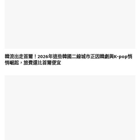
韓流出走首爾！2026年這些韓國二線城市正因韓劇與K-pop悄
悄崛起，旅費還比首爾便宜