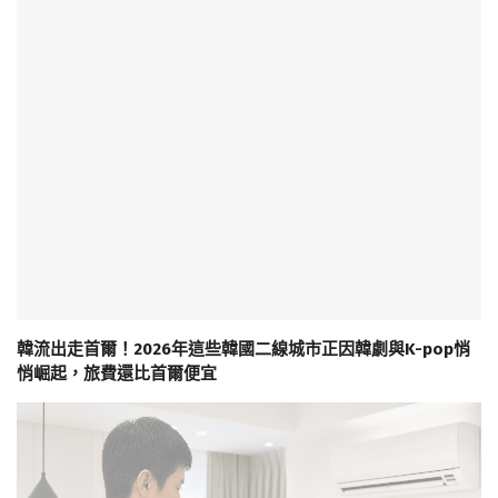
韓流出走首爾！2026年這些韓國二線城市正因韓劇與K-pop悄
悄崛起，旅費還比首爾便宜