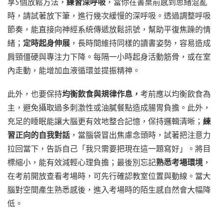
享5個放鬆方法，
練習深呼吸
，當你在書桌前感到思緒混亂
時，請試著放下筆，進行幾次緩慢的深呼吸。透過調整呼吸
節奏，能直接向神經系統傳遞放鬆訊號，幫助平復焦躁的情
緒；
定時起身伸展
，長時間維持同樣的讀書姿勢，容易造成
肩頸僵硬與專注力下降。每隔一小時起身活動筋骨，或在室
內走動，能增加血液循環並提振精神。
此外，也要保持
均衡飲食與規律作息，
考前應以均衡飲食為
主，避免攝取過多刺激性或油膩餐點造成腸胃負擔。此外，
充足的睡眠能讓大腦更有效地整合記憶，保持邏輯清晰；
練
習正向的自我對話
，當腦袋冒出焦慮念頭時，試著把注意力
拉回當下，告訴自己「我只需要把現在這一題寫好」。將目
標縮小，能有效減輕心理負擔；最後別忘記
熟悉考場環境
，
在考前開放查看考場時，可先行確認教室位置與動線。當大
腦對空間產生熟悉感後，進入考場時的陌生感自然會大幅降
低。