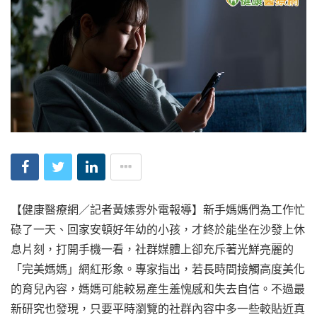
【健康醫療網／記者黃嫊雰外電報導】新手媽媽們為工作忙
碌了一天、回家安頓好年幼的小孩，才終於能坐在沙發上休
息片刻，打開手機一看，社群媒體上卻充斥著光鮮亮麗的
「完美媽媽」網紅形象。專家指出，若長時間接觸高度美化
的育兒內容，媽媽可能較易產生羞愧感和失去自信。不過最
新研究也發現，只要平時瀏覽的社群內容中多一些較貼近真