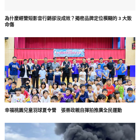
為什麼經營短影音行銷卻沒成效？揭密品牌定位模糊的 3 大致
命傷
幸福桃園兒童羽球夏令營 張善政親自揮拍推廣全民運動