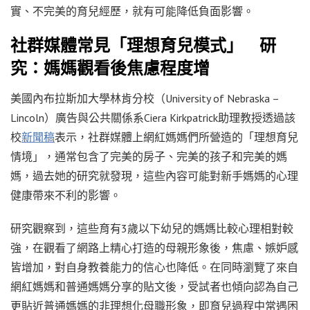
實、不完美的育兒經歷，就有可能降低負面影響。
社群媒體常見「理想育兒模式」 研
究：媽媽觀看後焦慮程度增
美國內布拉斯加大學林肯分校（University of Nebraska –
Lincoln）廣告與公共關係系Ciera Kirkpatrick助理教授透過該
校
新聞稿
表示，社群媒體上網紅媽媽們所營造的「理想育兒
情境」，通常包含了完美的房子、完美的孩子和完美的媽
媽，過去她的研究就發現，這些內容可能對新手媽媽的心理
健康帶來不利的影響。
研究觀察到，這些育有3歲以下幼兒的媽媽比較心理相對較
強，在觀看了網路上精心打造的母親形象後，焦慮、嫉妒感
皆增加，對自身教養能力的信心也降低。在同時瀏覽了來自
網紅媽媽和普通媽媽分享的貼文後，受試者也傾向認為自己
更貼近普通媽媽的非理想化母職形象，即育兒過程中常遇困