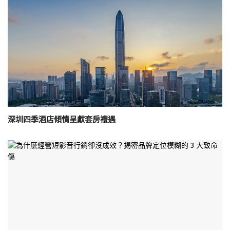
深圳四季酒店傾情呈獻套房禮遇