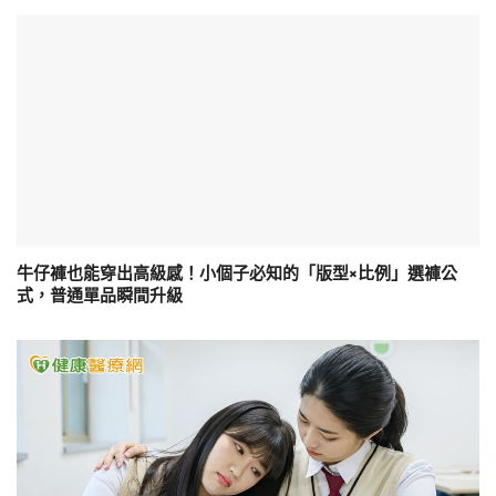
牛仔褲也能穿出高級感！小個子必知的「版型×比例」選褲公
式，普通單品瞬間升級