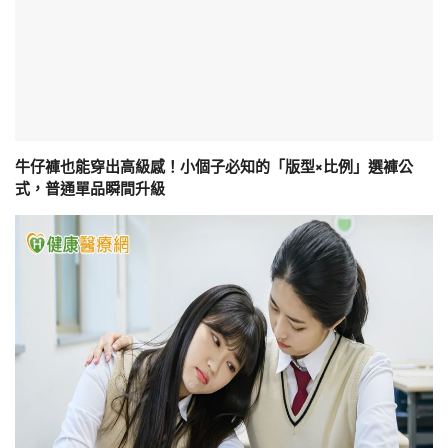
牛仔褲也能穿出高級感！小個子必知的「版型×比例」選褲公
式，普通單品瞬間升級