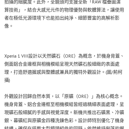
拍攝的細膩度。此外，全鏡頭均支援全新「RAW 檔疊圖演
算技術」，結合大感光元件的物理優勢與軟體算法，讓使用
者在極低光源環境下也能拍出純淨、細節豐富的高解析影
像。
Xperia 1 VIII設計以天然礦石（ORE）為概念，於機身背蓋、
側面鋁合金邊框與相機模組呈現天然礦石般細緻的表面處
理，打造舒適握感與整體感兼具的獨特外觀設計。(圖/荊柯
攝)
外觀設計回歸自然本質，以「原礦（ORE）」為核心概念。
機身背蓋、鋁合金邊框至相機模組皆經過精細表面處理，呈
現礦石般細膩的手感與視覺深度。新機共推出石礦黑、冷礦
銀、暮礦紅與原礦金四種洗鍊色彩。設計師特別優化了機身
結構，確保在搭載大型鏡頭組件的同時，依然維持俐落的握