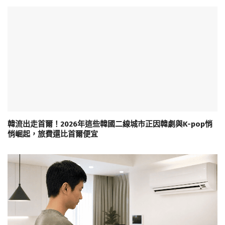
韓流出走首爾！2026年這些韓國二線城市正因韓劇與K-pop悄
悄崛起，旅費還比首爾便宜