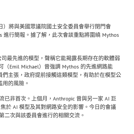
月 14 日）將與美國眾議院國土安全委員會舉行閉門會
os 進行簡報。據了解，此次會談重點將圍繞 Mythos
 形容其為公司最先進的模型，聲稱它能揭露長期存在的軟體弱
l Michael）曾強調 Mythos 的先進網路能
員們主張，政府提前接觸這類模型，有助於在模型公
濫用的風險。
已非首次。上個月，Anthropic 曾與另一家 AI 巨
，聚焦於 AI 模型及其對網路安全的影響。今日的會議
行後，至少第二次與該委員會進行的相關交流。