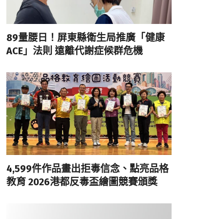
89量腰日！屏東縣衛生局推廣「健康
ACE」法則 遠離代謝症候群危機
4,599件作品畫出拒毒信念、點亮品格
教育 2026港都反毒盃繪圖競賽頒獎