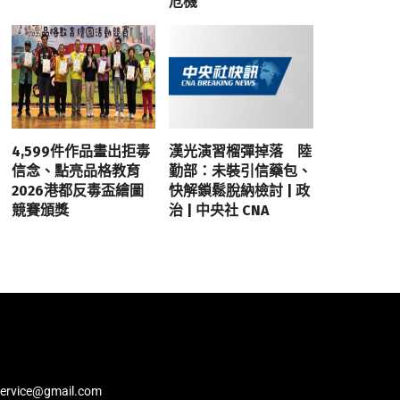
危機
4,599件作品畫出拒毒
漢光演習榴彈掉落 陸
信念、點亮品格教育
勤部：未裝引信藥包、
2026港都反毒盃繪圖
快解鎖鬆脫納檢討 | 政
競賽頒獎
治 | 中央社 CNA
service@gmail.com