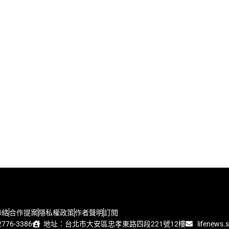
聯絡
合作提案
隱私權政策
作者聲明
訂閱
776-3386
地址：台北市大安區忠孝東路四段221號12樓
lifenews.