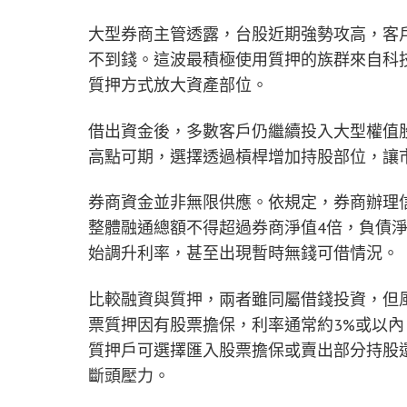
大型券商主管透露，台股近期強勢攻高，客
不到錢。這波最積極使用質押的族群來自科
質押方式放大資產部位。
借出資金後，多數客戶仍繼續投入大型權值股
高點可期，選擇透過槓桿增加持股部位，讓
券商資金並非無限供應。依規定，券商辦理
整體融通總額不得超過券商淨值4倍，負債
始調升利率，甚至出現暫時無錢可借情況。
比較融資與質押，兩者雖同屬借錢投資，但
票質押因有股票擔保，利率通常約3%或以
質押戶可選擇匯入股票擔保或賣出部分持股
斷頭壓力。