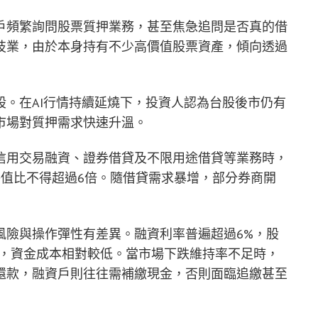
戶頻繁詢問股票質押業務，甚至焦急追問是否真的借
技業，由於本身持有不少高價值股票資產，傾向透過
。在AI行情持續延燒下，投資人認為台股後市仍有
市場對質押需求快速升溫。
信用交易融資、證券借貸及不限用途借貸等業務時，
淨值比不得超過6倍。隨借貸需求暴增，部分券商開
風險與操作彈性有差異。融資利率普遍超過6%，股
內，資金成本相對較低。當市場下跌維持率不足時，
還款，融資戶則往往需補繳現金，否則面臨追繳甚至