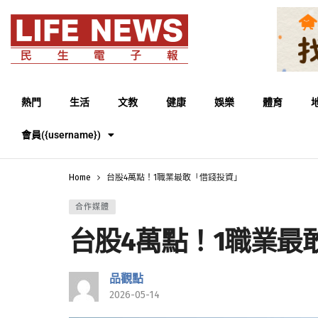
熱門
生活
文教
健康
娛樂
體育
會員({username})
Home
台股4萬點！1職業最敢「借錢投資」
合作媒體
台股4萬點！1職業最
品觀點
2026-05-14