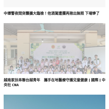
中壢警夜間突襲擴大臨檢！他酒駕遭攔再揪出無照 下場慘了
越南家扶串聯台越青年 攜手在地醫療守護兒童健康 | 國際 | 中
央社 CNA