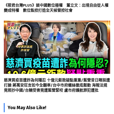
《筱君台灣PLUS》談中國數位極權 董立文：出境自由從人權
變成特權 數位監控打造全天候管控社會
慈濟買疫苗遭詐為何隱忍 十億元鉅款疑點重重/藍營昔日瞎挺遭
打臉 蔣萬安狂言如今全翻車/台中市府螺絲徹底鬆動 海報法規
竟照抄中國/台糖受害竟遭藍營緊咬 盧市府護航罪犯遭批
You May Also Like!