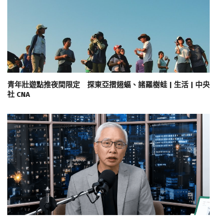
青年壯遊點推夜間限定 探東亞摺翅蝠、諸羅樹蛙 | 生活 | 中央
社 CNA