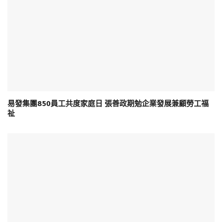
易發集團850員工共度家庭日 張善政期勉企業發展兼顧勞工福
祉