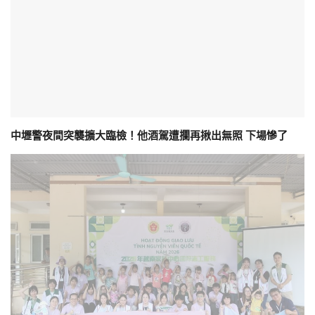
中壢警夜間突襲擴大臨檢！他酒駕遭攔再揪出無照 下場慘了