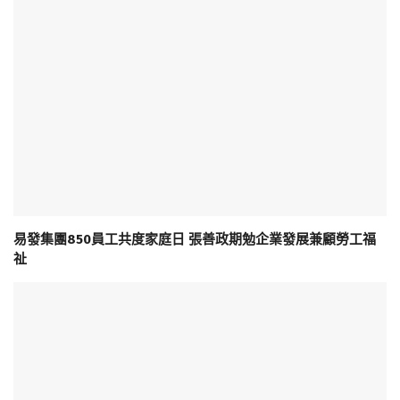
易發集團850員工共度家庭日 張善政期勉企業發展兼顧勞工福
祉