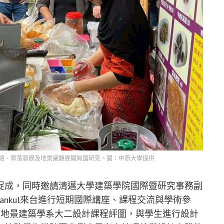
絡、聚落發展及地景議題展開跨國研究。圖：中原大學提供
促成，同時邀請清邁大學建築學院國際暨研究事務副
ntinipankul來台進行短期國際講座、課程交流與學術參
與中原地景建築學系大二設計課程評圖，與學生進行設計