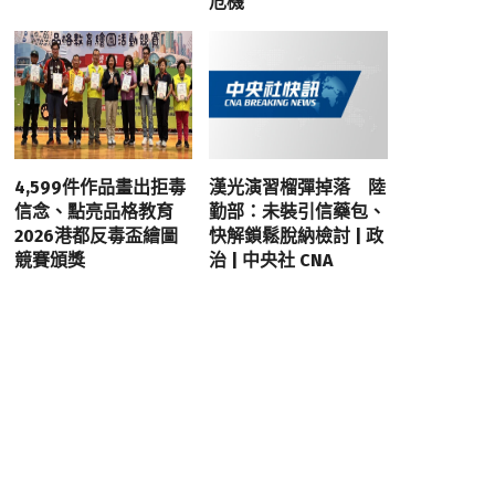
危機
4,599件作品畫出拒毒
漢光演習榴彈掉落 陸
信念、點亮品格教育
勤部：未裝引信藥包、
2026港都反毒盃繪圖
快解鎖鬆脫納檢討 | 政
競賽頒獎
治 | 中央社 CNA