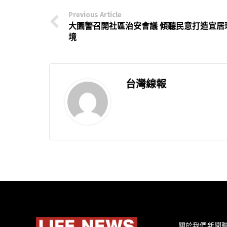
Previous Article
大園警召開社區治安會議 傾聽民意打造宜居
境
台灣線報
關於我們
新聞