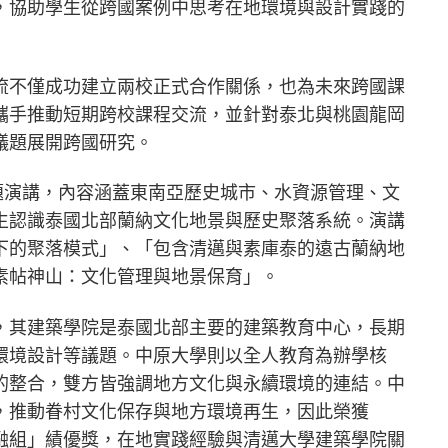
，協助學生從跨國案例中思考在地環境與設計實踐的
流不僅成功建立兩校正式合作關係，也為未來跨國課
攜手推動短期跨校課程交流，並針對泰北與桃園龍岡
議題展開跨國研究。
此行共進行三場專題演講，內容涵蓋東南亞歷史城市、水資源管理、文
生認識泰國北部蘭納文化地景與歷史聚落系統。演講
下的聚落模式」、「包含清邁與素庫泰的遠古蘭納地
素帖神山：文化管理與地景保育」。
，其建築學院是泰國北部主要的建築教育中心，長期
環境設計等議題。中原大學則以全人教育為辦學核
的整合，雙方皆強調地方文化與永續環境的連結。中
，推動眷村文化保存與地方環境再生，因此榮獲
地共融組」績優獎，在地實踐經驗與清邁大學建築學院關