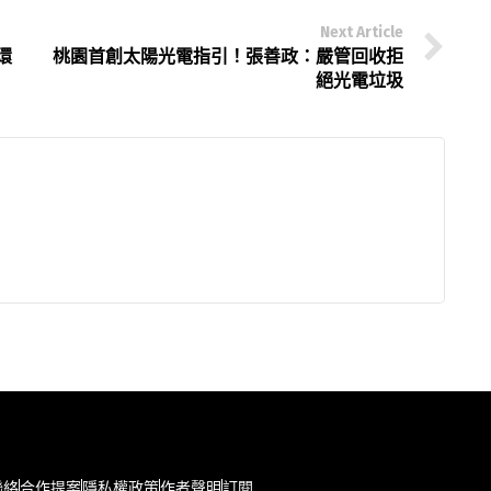
Next Article
環
桃園首創太陽光電指引！張善政：嚴管回收拒
絕光電垃圾
聯絡
合作提案
隱私權政策
作者聲明
訂閱