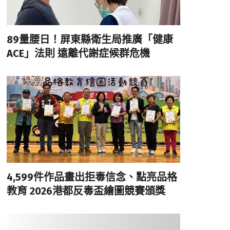
89量腰日！屏東縣衛生局推廣「健康
ACE」法則 遠離代謝症候群危機
4,599件作品畫出拒毒信念、點亮品格
教育 2026港都反毒盃繪圖競賽頒獎