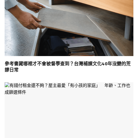
參考書藏哪裡才不會被督學查到？台灣補課文化40年沒變的荒
謬日常