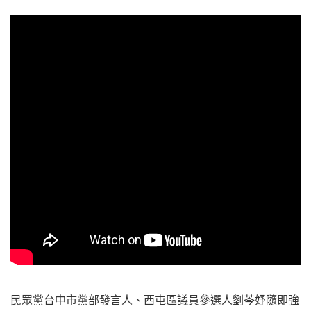
民眾黨台中市黨部發言人、西屯區議員參選人劉芩妤隨即強