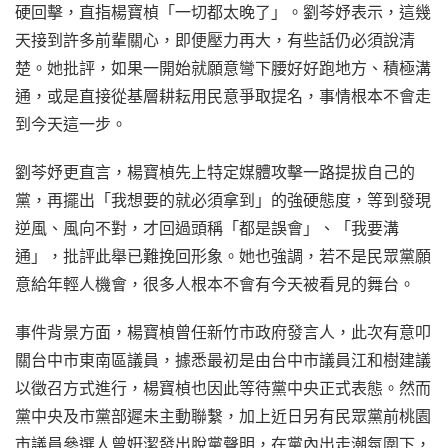
硬回擊，直指楊寶楨「一切都太晚了」。劉芩妤表示，這幾
天接到許多前輩關心，即便壓力再大，有些話仍必須說清
楚。她批評，如果一開始就願意彎下腰好好跑地方、積極溝
通，或是直接從基層耕耘用民意爭取提名，事情根本不會走
到今天這一步。
劉芩妤更直言，楊寶楨先上特定媒體攻擊一路提拔自己的
黨，再擺出「我想要的就必須拿到」的強硬態度，等到發現
逆風、風向不對，才回過頭稱「都是誤會」、「我要溝
通」，批評此舉已難挽回形象。她也強調，若不是民眾黨願
意給年輕人機會，很多人根本不會有今天被看見的舞台。
事件背景方面，楊寶楨曾任新竹市政府發言人，此次有意叩
關台中市東南區議員，據悉最初是由台中市議員江和樹建議
以徵召方式進行，楊寶楨也因此等待黨中央正式表態。然而
黨中央及市黨部遲未主動聯繫，加上近日另有民眾黨前桃園
市議員參選人曾姸潔發出脫黨聲明，在黨內出走潮氛圍下，