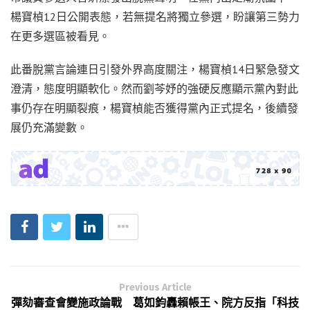
楊寶楨12日公開表態，若無提名將獨立參選，盼讓第三勢力
在更多選區被看見。
此番脫黨言論連日引發外界高度關注，楊寶楨14日緊急發文
澄清，態度明顯軟化。然而劉芩妤的強硬反應顯示黨內對此
事仍存在明顯裂痕，楊寶楨能否獲得黨內正式提名，後續發
展仍充滿變數。
Previous Article
彈劾審查會變施政論戰 葛如鈞轟賴帳王、院方反指「科技