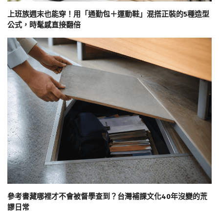
上班族週末也能穿！用「通勤包＋運動鞋」混搭正裝的5種造型
公式，時髦感直接翻倍
參考書藏哪裡才不會被督學查到？台灣補課文化40年沒變的荒
謬日常