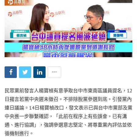
民眾黨前發言人楊寶楨有意爭取台中市東南區議員提名，12
日揚言若黨中央遲未徵召，不排除脫黨參選到底，引發黨內
連日議論。14日楊寶楨改口，發文表示已與台中市黨部及黨
中央進一步聯繫確認，「此前在程序上有些誤會，已有溝
通、進行協調」，強調參選意志堅定、將尊重黨內評估並依
循機制進行。