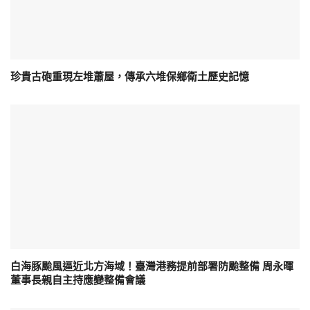
珍貴古砲重現左堆蕭屋，傳承六堆保鄉衛土歷史記憶
白海豚颱風逼近北方海域！臺灣港務提前部署防颱整備 周永暉
董事長親自主持應變整備會議