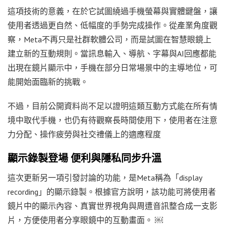
這項技術的意義，在於它試圖繞過手機螢幕與實體鍵盤，讓
使用者透過更自然、低幅度的手勢完成操作。從產業角度觀
察，Meta不再只是社群軟體公司，而是試圖在智慧眼鏡上
建立新的互動規則。當訊息輸入、導航、字幕與AI回應都能
出現在鏡片顯示中，手機在部分日常場景中的主導地位，可
能開始面臨新的挑戰。
不過，目前公開資料尚不足以證明這類互動方式能在所有情
境中取代手機，也仍有待觀察長時間使用下，使用者在注意
力分配、操作疲勞與社交禮儀上的適應程度
顯示錄製登場 便利與隱私同步升溫
這次更新另一項引發討論的功能，是Meta稱為「display
recording」的顯示錄製。根據官方說明，該功能可將使用者
鏡片中的顯示內容、真實世界視角與周遭音訊整合成一支影
片，方便使用者分享眼鏡中的互動畫面。 ￼