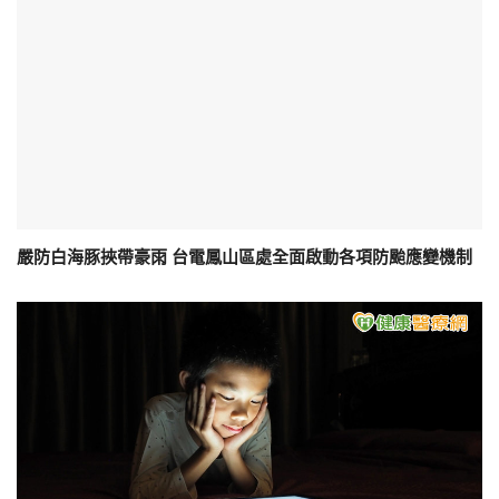
嚴防白海豚挾帶豪雨 台電鳳山區處全面啟動各項防颱應變機制