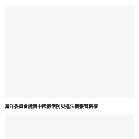
海洋委員會譴責中國假借防災違法擴張管轄權