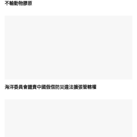
不輸動物膠原
海洋委員會譴責中國假借防災違法擴張管轄權