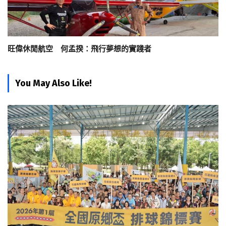
旺偉休閒航空 何孟揆：飛行夢想的實踐者
You May Also Like!