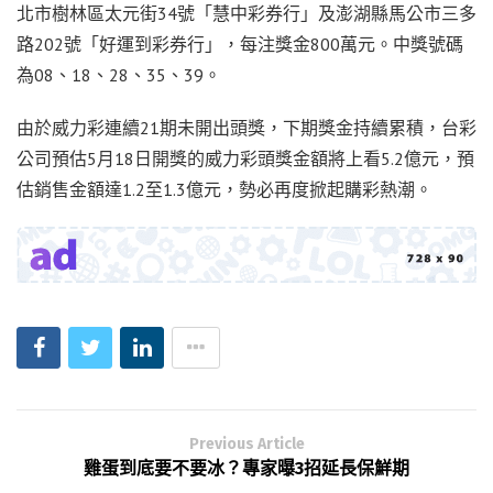
北市樹林區太元街34號「慧中彩券行」及澎湖縣馬公市三多
路202號「好運到彩券行」，每注獎金800萬元。中獎號碼
為08、18、28、35、39。
由於威力彩連續21期未開出頭獎，下期獎金持續累積，台彩
公司預估5月18日開獎的威力彩頭獎金額將上看5.2億元，預
估銷售金額達1.2至1.3億元，勢必再度掀起購彩熱潮。
Previous Article
雞蛋到底要不要冰？專家曝3招延長保鮮期