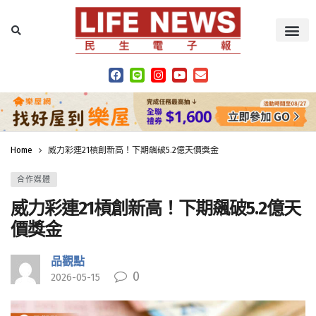
Home
威力彩連21槓創新高！下期飆破5.2億天價獎金
合作媒體
威力彩連21槓創新高！下期飆破5.2億天
價獎金
品觀點
0
2026-05-15