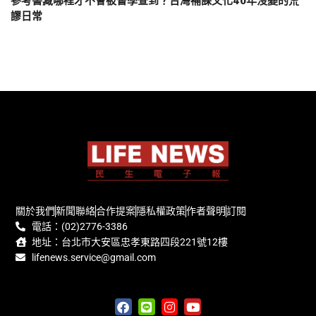
參考書藏哪裡才不會被督學查到？台灣補課文化40年沒變的荒
謬日常
關於我們
新聞聯絡
合作提案
隱私權政策
作者聲明
訂閱
電話：(02)2776-3386
地址：台北市大安區忠孝東路四段221號12樓
lifenews.service@gmail.com