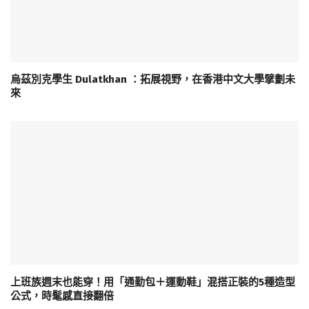
烏茲別克學生 Dulatkhan ：拓展視野，在香港中文大學擘劃未
來
上班族週末也能穿！用「通勤包＋運動鞋」混搭正裝的5種造型
公式，時髦感直接翻倍