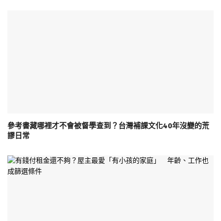
參考書藏哪裡才不會被督學查到？台灣補課文化40年沒變的荒
謬日常