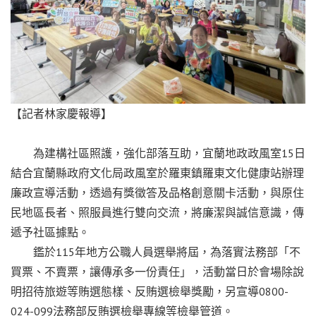
【記者林家慶報導】
為建構社區照護，強化部落互助，宜蘭地政政風室15日
結合宜蘭縣政府文化局政風室於羅東鎮羅東文化健康站辦理
廉政宣導活動，透過有獎徵答及品格創意關卡活動，與原住
民地區長者、照服員進行雙向交流，將廉潔與誠信意識，傳
遞予社區據點。
鑑於115年地方公職人員選舉將屆，為落實法務部「不
買票、不賣票，讓傳承多一份責任」，活動當日於會場除說
明招待旅遊等賄選態樣、反賄選檢舉獎勵，另宣導0800-
024-099法務部反賄選檢舉專線等檢舉管道。