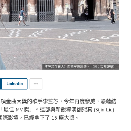
李竺芯在義大利西西里島旅遊。 （圖：宸熙娛樂）
Linkedin
掃三項金曲大獎的歌手李竺芯，今年再度發威，憑藉結
入「最佳 MV 獎」。這部與新銳導演劉熙真 (Sijin Liu)
際影壇，已經拿下了 15 座大獎。