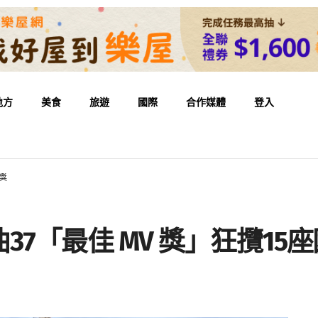
地方
美食
旅遊
國際
合作媒體
登入
獎
7「最佳 MV 獎」狂攬15