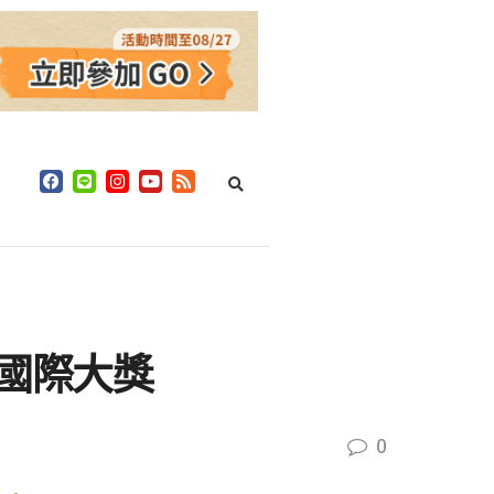
座國際大獎
0