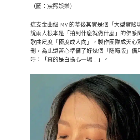
（圖：宸熙娛樂）
這支金曲級 MV 的幕後其實是個「大型實驗
說兩人根本是「拍到什麼就做什麼」的佛系隨興狀
歌曲尺度「極度成人向」，製作團隊成天心驚膽
刪，為此還苦心準備了好幾個「隱晦版」備
呼：「真的是白擔心一場！」。