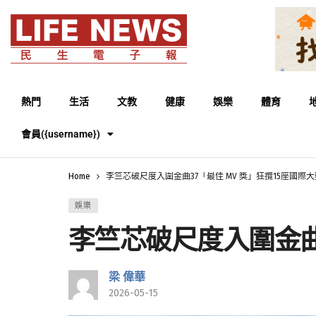
熱門
生活
文教
健康
娛樂
體育
會員({username})
Home
李竺芯破尺度入圍金曲37「最佳 MV 獎」狂攬15座國際大
娛樂
李竺芯破尺度入圍金曲3
梁 偉華
2026-05-15