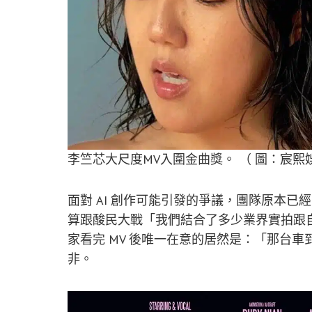
李竺芯大尺度MV入圍金曲獎。 （ 圖：宸熙
面對 AI 創作可能引發的爭議，團隊原本
算跟酸民大戰「我們結合了多少業界實拍跟
家看完 MV 後唯一在意的居然是：「那台
非。