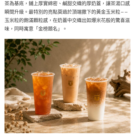
茶為基底，鋪上厚實綿密、鹹甜交織的厚奶蓋，讓茶湯口感
瞬間升級。最特別的亮點莫過於頂端撒下的黃金玉米粒——
玉米粒的飽滿顆粒感，在奶蓋中交織出如爆米花般的驚喜滋
味，同時寓意「金榜題名」。