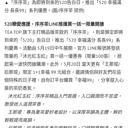
▲「序序茶」為即將到來的520告白日，推出「520 幸福滿
分 長長99」系列優惠。(圖/序序茶 提供)
520戀愛應援，序序茶LINE推播買一送一限量開搶
TEA TOP 旗下主打精品級茶飲的「序序茶」，則是鎖定即將
到來的「5/20」告白日，推出「520 幸福滿分 長長99」系
列慶典。活動由 5月19日中午展開，官方 LINE帳號將發送
限量的「沐光紅玉紅」買一送一優惠券（限量100張），掀
起第一波快閃搶購潮。此外，5月20日 當天更有「王那堤/
后那堤」限定 1+1幸福 99 元組合，邀請情侶與好友們在這
個特殊的日子裡，自你訂平台購買「幸福99」，分享甜入心
扉的茶奶香氣。
沐光紅玉紅：序序茶精品入門首選，入口圓潤而不苦澀，
散發迷人溫潤茶香。
王那堤：專為重茶愛好者設計，以深厚茶韻為主體，鮮奶
輕輕提亮尾韻。