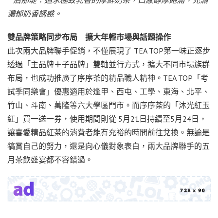
后那堤：追求極致乳香的厚鮮奶茶，口感醇厚飽滿，充滿
濃郁奶香誘惑。
雙品牌策略同步布局 擴大年輕市場與話題操作
此次兩大品牌聯手促銷，不僅展現了 TEA TOP第一味正逐步
透過「主品牌＋子品牌」雙軸並行方式，擴大不同市場族群
布局，也成功推廣了序序茶的精品職人精神。TEA TOP「考
試季同樂會」優惠適用於逢甲、西屯、工學、東海、北平、
竹山、斗南、萬隆等六大學區門市。而序序茶的「沐光紅玉
紅」買一送一券，使用期間則從 5月21日持續至5月24日，
讓喜愛精品紅茶的消費者能有充裕的時間前往兌換。無論是
犒賞自己的努力，還是向心儀對象表白，兩大品牌聯手的五
月茶飲盛宴都不容錯過。