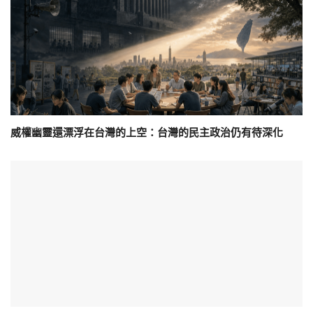
威權幽靈還漂浮在台灣的上空：台灣的民主政治仍有待深化