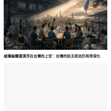
威權幽靈還漂浮在台灣的上空：台灣的民主政治仍有待深化