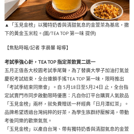
▲「玉見金榜」以獨特奶香與清甜氣息的金萱茶為基底，撒
下的黃金玉米粒。(圖/TEA TOP 第一味 提供)
【焦點時報/記者 李晨馨 報導】
考試季強心針，TEA TOP 指定茶飲買二送一
五月正值各大校園考試季尾聲，為了替廣大學子加油打氣並
慶祝考試結束，全台連鎖手搖TEA TOP 第一味，限時推出
「考試季結束同樂會」。自 5月18日至5月24日 止，全台指
定試賣門市同步啟動限時優惠：凡自你訂平台購買人氣飲品
「玉見金榜」兩杯，就免費贈送一杯經典「日月潭紅茶」。
品牌希望透過台灣純粹的好茶，為學生族群紓壓解渴，帶動
考後同樂的歡樂氣氛。
「玉見金榜」以產自台灣、帶有獨特奶香與清甜氣息的金萱