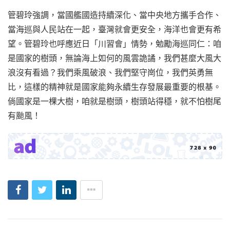
管碧玲強調，當國艦國造持續深化、當中央地方攜手合作、
當海巡與人民站在一起，臺灣就會更安全，海洋也會更有希
望。管碧玲也呼應近日「川習會」情勢，勉勵海巡同仁：咱
是國家的樹頭，無論海上如何的風雲詭譎，我們甚麼大風大
浪沒有看過？我們乘風破浪、我們堅守崗位，我們英勇無
比，這樣的精神就是國家能夠永續生存發展最重要的根基。
倘國家是一棵大樹，咱就是樹頭，樹頭站得穩，就不怕樹尾
有颱風！