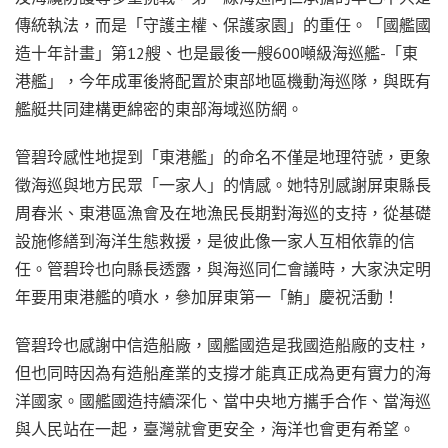
傳統執法，而是「守護主權、保護家園」的重任。「國艦國
造十年計畫」第12艘、也是最後一艘600噸級海巡艦-「東
港艦」，今年成軍後將配置於東部地區機動海巡隊，與既有
艦艇共同建構更綿密的東部海域巡防網。
管碧玲感性地提到「東港艦」的命名不僅是地理符號，更象
徵海巡與地方民眾「一家人」的情感。她特別感謝屏東縣長
周春米、東港區漁會及在地漁民長期對海巡的支持，從基礎
設施修繕到海洋生態救援，是彼此像一家人互相依靠的信
任。管碧玲也向縣長透露，與海巡同仁會議時，大家決定明
年要用東港艦的噴水，參加屏東第一「鮪」慶祝活動！
管碧玲也感謝中信造船廠，國艦國造是我國造船廠的支柱，
但也同時因為有造船產業的支撐才能真正成為更有實力的海
洋國家。國艦國造持續深化、當中央地方攜手合作、當海巡
與人民站在一起，臺灣就會更安全，海洋也會更有希望。