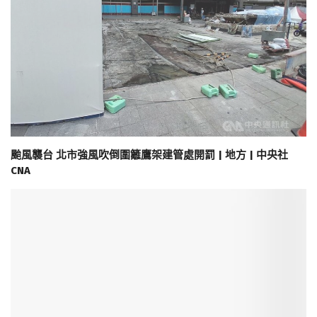
颱風襲台 北市強風吹倒圍籬鷹架建管處開罰 | 地方 | 中央社
CNA