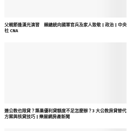
父親節逢漢光演習 賴總統向國軍官兵及家人致敬 | 政治 | 中央
社 CNA
連公教也限貸？築巢優利貸額度不足怎麼辦？3 大公教房貸替代
方案與核貸技巧 | 樂屋網房產新聞