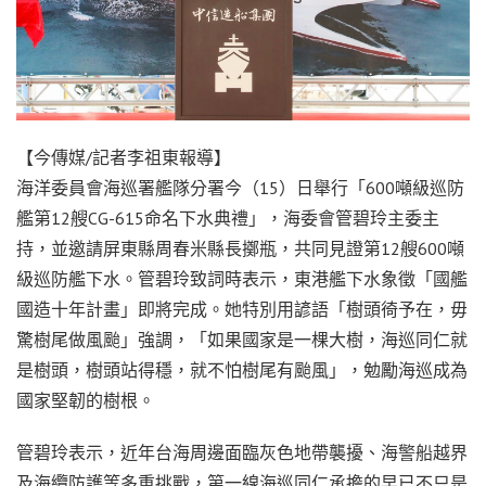
【今傳媒/記者李祖東報導】
海洋委員會海巡署艦隊分署今（15）日舉行「600噸級巡防
艦第12艘CG-615命名下水典禮」，海委會管碧玲主委主
持，並邀請屏東縣周春米縣長擲瓶，共同見證第12艘600噸
級巡防艦下水。管碧玲致詞時表示，東港艦下水象徵「國艦
國造十年計畫」即將完成。她特別用諺語「樹頭徛予在，毋
驚樹尾做風颱」強調，「如果國家是一棵大樹，海巡同仁就
是樹頭，樹頭站得穩，就不怕樹尾有颱風」，勉勵海巡成為
國家堅韌的樹根。
管碧玲表示，近年台海周邊面臨灰色地帶襲擾、海警船越界
及海纜防護等多重挑戰，第一線海巡同仁承擔的早已不只是