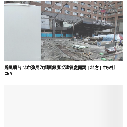
颱風襲台 北市強風吹倒圍籬鷹架建管處開罰 | 地方 | 中央社
CNA